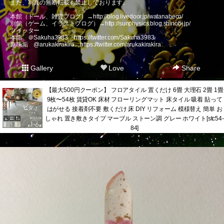
また、写真の無断転載も禁止しております。
本館（ドール、雑貨ブログ）→
http://blog.livedoor.jp/watanabeco/
別館（ゲーム、イラストブログ）→
http://sunphysics.blog.shinobi.jp/
ツイッター
本垢 ＠Sakuha3983
https://twitter.com/Sakuha3983
趣味垢 @arukakirakira
https://twitter.com/arukakirakira
Gallery
Love
Share
【最大500円クーポン】 フロアタイル 置くだけ 6畳 大理石 2畳 1畳
9枚〜54枚 賃貸OK 床材 フローリングマット 床タイル 吸着 貼って
はがせる 接着剤不要 敷くだけ 床 DIY リフォーム 模様替え 簡単 お
しゃれ 置き敷きタイプ マーブル ストーン調 グレー ホワイト[stc54-
84]