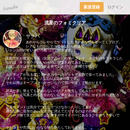
tuna.be
新規登録
ログイン
流星のフォミクリア
サクハ
あれやらコレやらでゲットしたステキな物を並べてくブログ。
レアなものからそーでもないものまで
ジャンル問わずいろいろ載っけて行きます。
主観ですが魔女っ子系（女児アニメ）やチープトイ、メッキのキラキラした
ものは「キラキラかわいいもの」でまとめてみました。
お探しの方はそちらのタグを見ていただくと便利です！
ルミティアが出る度にダークカラーをゲットするので並べてみました。
パクト、ステッキ2、ジュエルは完全に運です。
それ以降はオープンパッケージなので買いやすくて助かります。
写真が差し替えても変わらないバグ？が発生してるみたいです…
追記ありで写真と内容が合わない記事がありますが気にせずお待ちくださ
い…
正直コメントは気分でつけたりつけなかったりしてます。
過去記事に追加があったり逆に消えてたりするのはその為。
シリーズ物で見たいときは記事下やサイドバーにあるタグを使うと早いで
す。
※お譲りや売買はいかなる物もいたしておりません。