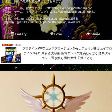
また、写真の無断転載も禁止しております。
本館（ドール、雑貨ブログ）→
http://blog.livedoor.jp/watanabeco/
別館（ゲーム、イラストブログ）→
http://sunphysics.blog.shinobi.jp/
ツイッター
本垢 ＠Sakuha3983
https://twitter.com/Sakuha3983
趣味垢 @arukakirakira
https://twitter.com/arukakirakira
Gallery
Love
Share
プロテイン WPC エクスプロージョン 3kg カフェオレ味 ホエイプロ
テイン 3キロ 最安値 大容量 筋肉 タンパク質 高たんぱく 運動 ダイ
エット 置き換え 男性 女性 子供 こども