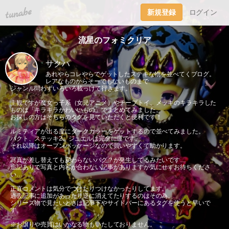
tuna.be
新規登録
ログイン
流星のフォミクリア
サクハ
あれやらコレやらでゲットしたステキな物を並べてくブログ。
レアなものからそーでもないものまで
ジャンル問わずいろいろ載っけて行きます。
主観ですが魔女っ子系（女児アニメ）やチープトイ、メッキのキラキラした
ものは「キラキラかわいいもの」でまとめてみました。
お探しの方はそちらのタグを見ていただくと便利です！
ルミティアが出る度にダークカラーをゲットするので並べてみました。
パクト、ステッキ2、ジュエルは完全に運です。
それ以降はオープンパッケージなので買いやすくて助かります。
写真が差し替えても変わらないバグ？が発生してるみたいです…
追記ありで写真と内容が合わない記事がありますが気にせずお待ちくださ
い…
正直コメントは気分でつけたりつけなかったりしてます。
過去記事に追加があったり逆に消えてたりするのはその為。
シリーズ物で見たいときは記事下やサイドバーにあるタグを使うと早いで
す。
※お譲りや売買はいかなる物もいたしておりません。