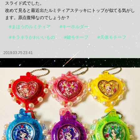
スライド式でした。
改めて見ると最近出たルミティアステッキにトップが似てる気がし
ます。原点復帰なのでしょうか？
#まほうのルミティア
#キーホルダー
#キラキラかわいいもの
#鍵モチーフ
#天体モチーフ
2019.03.25 23:41