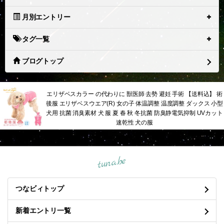
月別エントリー
タグ一覧
ブログトップ
エリザベスカラー の代わりに 獣医師 去勢 避妊 手術 【送料込】 術
後服 エリザベスウエア(R) 女の子 体温調整 温度調整 ダックス 小型
犬用 抗菌 消臭素材 犬 服 夏 春 秋 冬抗菌 防臭静電気抑制 UVカット
速乾性 犬の服
tuna.be
つなビィトップ
新着エントリ一覧