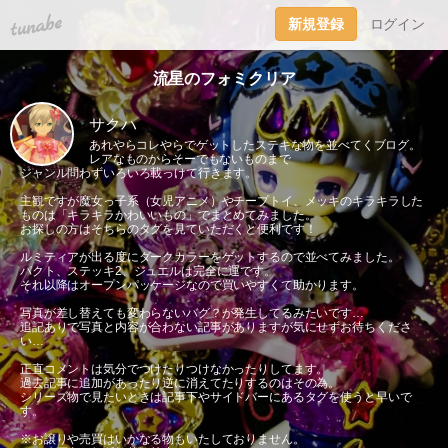
tuna.be
新規登録
ログイン
流星のフォミクリア
サクハ
あれやらコレやらでゲットしたステキな物を並べてくブログ。
レアなものからそーでもないものまで
ジャンル問わずいろいろ載っけて行きます。
主観ですが魔女っ子系（女児アニメ）やチープトイ、メッキのキラキラした
ものは「キラキラかわいいもの」でまとめてみました。
お探しの方はそちらのタグを見ていただくと便利です！
ルミティアが出る度にダークカラーをゲットするので並べてみました。
パクト、ステッキ2、ジュエルは完全に運です。
それ以降はオープンパッケージなので買いやすくて助かります。
写真が差し替えても変わらないバグ？が発生してるみたいです…
追記ありで写真と内容が合わない記事がありますが気にせずお待ちくださ
い…
正直コメントは気分でつけたりつけなかったりしてます。
過去記事に追加があったり逆に消えてたりするのはその為。
シリーズ物で見たいときは記事下やサイドバーにあるタグを使うと早いで
す。
※お譲りや売買はいかなる物もいたしておりません。