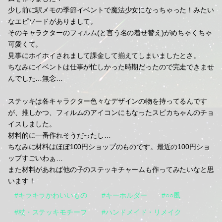
少し前に駅メモの季節イベントで魔法少女になっちゃった！みたい
なエピソードがありまして。
そのキャラクターのフィルム(と言う名の着せ替え)がめちゃくちゃ
可愛くて。
見事にホイホイされまして課金して揃えてしまいましたとさ。
ちなみにイベントは仕事が忙しかった時期だったので完走できませ
んでした…無念…
ステッキは各キャラクター色々なデザインの物を持ってるんです
が、推しかつ、フィルムのアイコンにもなったスピカちゃんのチョ
イスしました。
材料的に一番作れそうだったし…
ちなみに材料はほぼ100円ショップのものです。最近の100円ショ
ップすごいわぁ…
また材料があれば他の子のステッキチャームも作ってみたいなと思
います！
#キラキラかわいいもの
#キーホルダー
#○○風
#杖・ステッキモチーフ
#ハンドメイド・リメイク