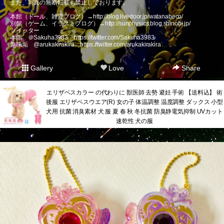
また、写真の無断転載も禁止しております。
本館（ドール、雑貨ブログ）→
http://blog.livedoor.jp/watanabeco/
別館（ゲーム、イラストブログ）→
http://sunphysics.blog.shinobi.jp/
ツイッター
本垢 ＠Sakuha3983
https://twitter.com/Sakuha3983
趣味垢 @arukakirakira
https://twitter.com/arukakirakira
Gallery
Love
Share
エリザベスカラー の代わりに 獣医師 去勢 避妊 手術 【送料込】 術
後服 エリザベスウエア(R) 女の子 体温調整 温度調整 ダックス 小型
犬用 抗菌 消臭素材 犬 服 夏 春 秋 冬抗菌 防臭静電気抑制 UVカット
速乾性 犬の服