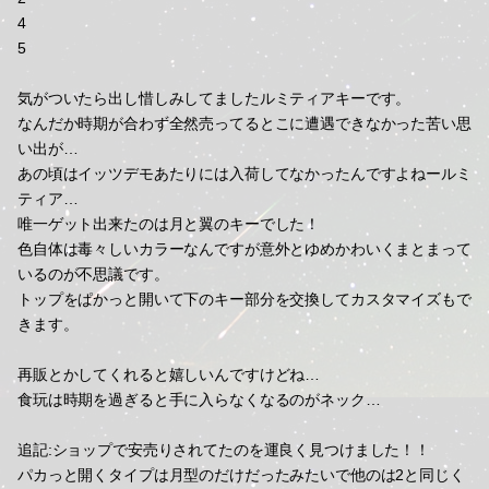
4
5
気がついたら出し惜しみしてましたルミティアキーです。
なんだか時期が合わず全然売ってるとこに遭遇できなかった苦い思
い出が…
あの頃はイッツデモあたりには入荷してなかったんですよねールミ
ティア…
唯一ゲット出来たのは月と翼のキーでした！
色自体は毒々しいカラーなんですが意外とゆめかわいくまとまって
いるのが不思議です。
トップをぱかっと開いて下のキー部分を交換してカスタマイズもで
きます。
再販とかしてくれると嬉しいんですけどね…
食玩は時期を過ぎると手に入らなくなるのがネック…
追記:ショップで安売りされてたのを運良く見つけました！！
パカっと開くタイプは月型のだけだったみたいで他のは2と同じく