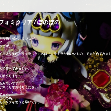
フォミクリア / ぼのぼの
キな物を並べてくブログ。
で
きます。
イ、メッキのキラキラしたものは「キラキラかわいいもの」でまとめてみま
です！
ので並べてみました。
て助かります。
るみたいです…
が気にせずお待ちください…
てます。
はその為。
あるタグを使うと早いです。
ん。