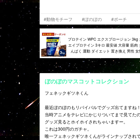
#動物モチーフ
#ぼのぼの
#ポーチ
プロテイン WPC エクスプロージョン 3kg
エイプロテイン 3キロ 最安値 大容量 筋肉
んぱく 運動 ダイエット 置き換え 男性 女
ぼのぼのマスコットコレクション
フェネックギツネくん
最近ぼのぼのもリバイバルでグッズ出てますね
当時アニメをテレビにかじりついてまで見てた
グッズ見るとホイホイされちゃいますー。
これは300円のガチャ。
唯一フェネックギツネくんがラインナップされ