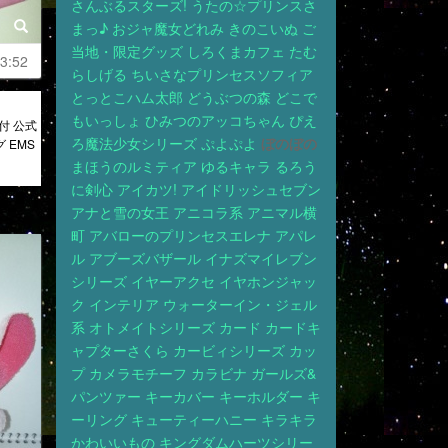
さんぶるスターズ!
うたの☆プリンスさ
まっ♪
おジャ魔女どれみ
きのこいぬ
ご
当地・限定グッズ
しろくまカフェ
たむ
3:52
らしげる
ちいさなプリンセスソフィア
とっとこハム太郎
どうぶつの森
どこで
もいっしょ
ひみつのアッコちゃん
ぴえ
付 公式
ろ魔法少女シリーズ
ぷよぷよ
ぼのぼの
 EMS
まほうのルミティア
ゆるキャラ
るろう
に剣心
アイカツ!
アイドリッシュセブン
アナと雪の女王
アニコラ系
アニマル横
町
アバローのプリンセスエレナ
アパレ
ル
アブーズバザール
イナズマイレブン
シリーズ
イヤーアクセ
イヤホンジャッ
ク
インテリア
ウォーターイン・ジェル
系
オトメイトシリーズ
カード
カードキ
ャプターさくら
カービィシリーズ
カッ
プ
カメラモチーフ
カラビナ
ガールズ&
パンツァー
キーカバー
キーホルダー
キ
ーリング
キューティーハニー
キラキラ
かわいいもの
キングダムハーツシリー