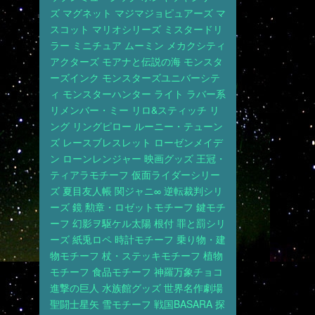
ズ
マグネット
マジマジョピュアーズ
マ
スコット
マリオシリーズ
ミスタードリ
ラー
ミニチュア
ムーミン
メカクシティ
アクターズ
モアナと伝説の海
モンスタ
ーズインク
モンスターズユニバーシテ
ィ
モンスターハンター
ライト
ラバー系
リメンバー・ミー
リロ&スティッチ
リ
ング
リングピロー
ルーニー・テューン
ズ
レースブレスレット
ローゼンメイデ
ン
ローンレンジャー
映画グッズ
王冠・
ティアラモチーフ
仮面ライダーシリー
ズ
夏目友人帳
関ジャニ∞
逆転裁判シリ
ーズ
鏡
勲章・ロゼットモチーフ
鍵モチ
ーフ
幻影ヲ駆ケル太陽
根付
罪と罰シリ
ーズ
紙兎ロペ
時計モチーフ
乗り物・建
物モチーフ
杖・ステッキモチーフ
植物
モチーフ
食品モチーフ
神羅万象チョコ
進撃の巨人
水族館グッズ
世界名作劇場
聖闘士星矢
雪モチーフ
戦国BASARA
探