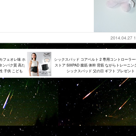
2014.04.27 1
 カフェオレ味 ホ
シックスパッド コアベルト 2 専用コントローラー
 タンパク質 高た
ストア SIXPAD 腹筋 体幹 背筋 ながらトレーニング
性 子供 こども
シックスパッド 父の日 ギフト プレゼント