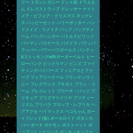
リー
トロンレガシー
ドット絵
ドラえも
ん
ドレスストラップ
ドレッサー
ナイト
メア・ビフォア・クリスマス
ネックレ
ス
ハッピーセット
ハリーポッター
ハン
ドメイド・リメイク
バッグ
バッグチャ
ーム
バッグハンガー
バトルスピリッツ
パーマン
パスケース
パズドラ
パラッパ
ラッパー
パワーパフガールズ
パンティ
&ストッキングwithガーターベルト
ヒー
ローバンク
ビックリマン
ピンズ
ファイ
ティングバイパーズ
フィニアスとファ
ーブ
フェアリーテール
フランケンウィ
ニー
フレグランス
ブキガミ
ブラシ・コ
ーム
ブレスレット
ブローチ・バッジ
プ
リキュア
プリズマ☆イリヤ
プリティー
リズム
プリパラ
プロップ・レプリカ
ヘ
アアクセ
ベイマックス
ペコちゃん
ボー
イフレンド(仮)
ボーカロイド
ボタンカ
バー
ポーチ
ポケモン
ポストペット
ポ
ップンミュージック
ポンキッキシリー