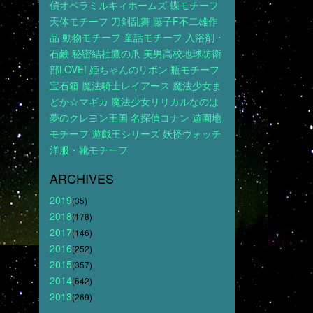
偵オペラミルキィホームズ
蝶モチーフ
天体モチーフ
刀剣乱舞
藤子F不二雄作
品
動物モチーフ
童話モチーフ
入浴剤・
石鹸
秘密結社鷹の爪
美男高校地球防衛
部LOVE!
姫ちゃんのリボン
瓶モチーフ
宝石箱
魔法騎士レイアース
魔法少女ま
どか☆マギカ
魔法少女リリカルなのは
夢のクレヨン王国
名探偵コナン
遊園地
モチーフ
遊戯王シリーズ
妖怪ウォッチ
洋服・靴モチーフ
ARCHIVES
2019
(35)
2018
(178)
2017
(146)
2016
(252)
2015
(357)
2014
(642)
2013
(269)