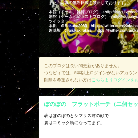
また、写真の無断転載も禁止しております。
本館（ドール、雑貨ブログ）→
http://blog.livedoo
別館（ゲーム、イラストブログ）→
http://sunphys
ツイッター
本垢 ＠Sakuha3983
https://twitter.com/Sakuh
趣味垢 @arukakirakira
https://twitter.com/aruka
このブログは長い間更新がありません。
つなビィでは、5年以上ログインがないアカウン
削除を希望されない方は
こちらよりログインを
ぼのぼの フラットポーチ（二個セ
表はぼのぼのとシマリス君の顔で
裏はコミック柄になってます。