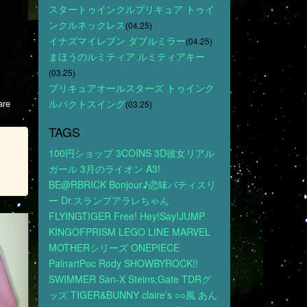
スタートゥインクルプリキュア トゥイ
ンクルネックレス
(04.25)
イナズマイレブン ダブルミラー
(04.25)
まほうのルミティア ルミティアキー
(03.25)
プリキュアオールスターズ トゥインク
re
ルパクトスイング
(03.25)
TAGS
100円ショップ
3COINS
3D彼女リアル
ガール
3月のライオン
A3!
BE@RBRICK
Bonjour♪恋味パティスリ
ー
Dr.スランプアラレちゃん
FLYINGTIGER
Free!
Hey!Say!JUMP
KINGOFPRISM
LEGO
LINE
MARVEL
MOTHERシリーズ
ONEPIECE
PalnartPoc
Rody
SHOWBYROCK!!
SWIMMER
San-X
Steins;Gate
TDRグ
ッズ
TIGER&BUNNY
claire’s
○○風
あん