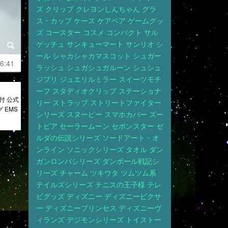
ズ
クリップ
クレヨンしんちゃん
グラ
ス・カップ
ケース
ケアベア
ゲームグッ
ズ
コースター
コスメ
コンパクト
サル
ゲッチュ
サンキューマート
サンリオ
シ
ール
シャカシャカマスコット
シュガー
6:41
ラッシュ
シュガシュガルーン
シュシュ
ジブリ
ジュエリルミラー
スイーツモチ
ーフ
スタディオクリップ
ステーショナ
付 公式
リー
ストラップ
ストリートファイター
 EMS
シリーズ
スヌーピー
スマホカバー
ズー
トピア
セーラームーン
セボンスター
ゼ
ルダの伝説シリーズ
ソードアート・オ
ンライン
ソニックシリーズ
タオル
ダン
ガンロンパシリーズ
ダンボール戦記シ
リーズ
チャーム
ツキウタ
ツムツム系
テイルズシリーズ
テニスの王子様
テレ
ビグッズ
ディズニー
ディズニーピクサ
ー
ディズニープリンセス
ディズニーヴ
ィランズ
デジモンシリーズ
トイストー