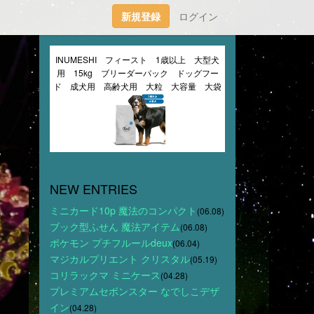
新規登録
ログイン
INUMESHI　フィースト　1歳以上　大型犬
用　15kg　ブリーダーパック　ドッグフー
ド　成犬用　高齢犬用　大粒　大容量　大袋
し
NEW ENTRIES
ミニカード10p 魔法のコンパクト
(06.08)
ブック型ふせん 魔法アイテム
(06.08)
ポケモン プチフルールdeux
(06.04)
マジカルプリエント クリスタル
(05.19)
コリラックマ ミニケース
(04.28)
プレミアムセボンスター なでしこデザ
イン
(04.28)