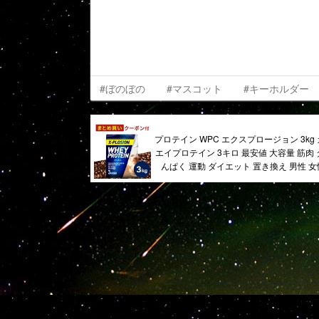
#ぼのぼの
#マスコット
#キーホルダー
プロテイン WPC エクスプロージョン 3kg
エイプロテイン 3キロ 最安値 大容量 筋肉
んぱく 運動 ダイエット 置き換え 男性 女