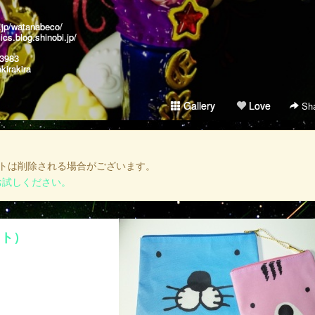
r.jp/watanabeco/
ics.blog.shinobi.jp/
a3983
kirakira
Gallery
Love
Sha
トは削除される場合がございます。
お試しください。
ット）