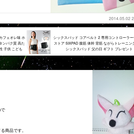
2014.05.02 2
 カフェオレ味 ホ
シックスパッド コアベルト 2 専用コントローラー
 タンパク質 高た
ストア SIXPAD 腹筋 体幹 背筋 ながらトレーニング
性 子供 こども
シックスパッド 父の日 ギフト プレゼント
！
ので
てる商品です。