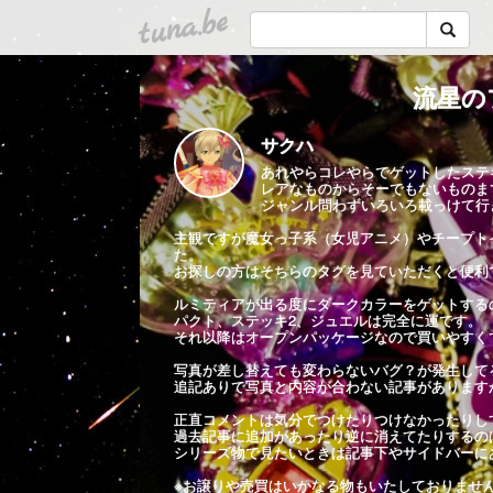
tuna.be
流星の
サクハ
あれやらコレやらでゲットしたステ
レアなものからそーでもないものま
ジャンル問わずいろいろ載っけて行
主観ですが魔女っ子系（女児アニメ）やチープト
た。
お探しの方はそちらのタグを見ていただくと便利
ルミティアが出る度にダークカラーをゲットする
パクト、ステッキ2、ジュエルは完全に運です。
それ以降はオープンパッケージなので買いやすく
写真が差し替えても変わらないバグ？が発生して
追記ありで写真と内容が合わない記事があります
正直コメントは気分でつけたりつけなかったりし
過去記事に追加があったり逆に消えてたりするの
シリーズ物で見たいときは記事下やサイドバーに
※お譲りや売買はいかなる物もいたしておりませ