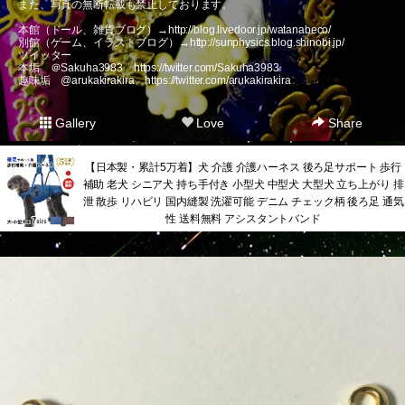
また、写真の無断転載も禁止しております。
本館（ドール、雑貨ブログ）→
http://blog.livedoor.jp/watanabeco/
別館（ゲーム、イラストブログ）→
http://sunphysics.blog.shinobi.jp/
ツイッター
本垢 ＠Sakuha3983
https://twitter.com/Sakuha3983
趣味垢 @arukakirakira
https://twitter.com/arukakirakira
Gallery
Love
Share
【日本製・累計5万着】犬 介護 介護ハーネス 後ろ足サポート 歩行
補助 老犬 シニア犬 持ち手付き 小型犬 中型犬 大型犬 立ち上がり 排
泄 散歩 リハビリ 国内縫製 洗濯可能 デニム チェック柄 後ろ足 通気
性 送料無料 アシスタントバンド