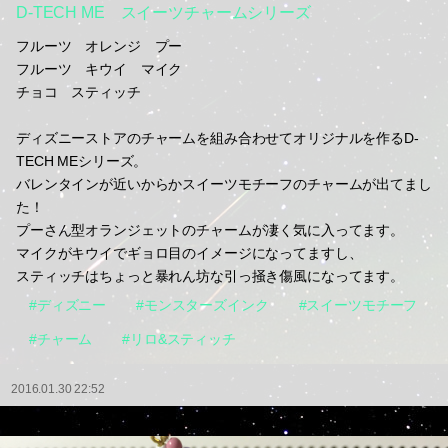
D-TECH ME スイーツチャームシリーズ
フルーツ オレンジ プー
フルーツ キウイ マイク
チョコ スティッチ
ディズニーストアのチャームを組み合わせてオリジナルを作るD-
TECH MEシリーズ。
バレンタインが近いからかスイーツモチーフのチャームが出てまし
た！
プーさん型オランジェットのチャームが凄く気に入ってます。
マイクがキウイでギョロ目のイメージになってますし、
スティッチはちょっと暴れん坊な引っ掻き傷風になってます。
#ディズニー
#モンスターズインク
#スイーツモチーフ
#チャーム
#リロ&スティッチ
2016.01.30 22:52