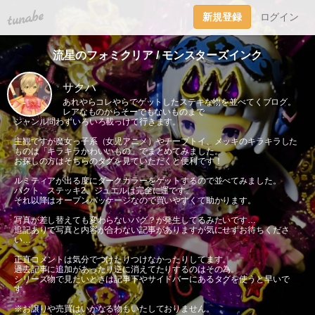
tuna.be
新規登録
ログイン
流星のフォミクリア / モンスターズインク
サクハ
あれやらコレやらでゲットしたステキな物を並べてくブログ。
レアなものからそーでもないものまで
ジャンル問わずいろいろ載っけて行きます。
主観ですが魔女っ子系（女児アニメ）やチープトイ、メッキのキラキラした
ものは「キラキラかわいいもの」でまとめてみました。
お探しの方はそちらのタグを見ていただくと便利です！
ルミティアが出る度にダークカラーをゲットするので並べてみました。
パクト、ステッキ2、ジュエルは完全に運です。
それ以降はオープンパッケージなので買いやすくて助かります。
写真が差し替えても変わらないバグ？が発生してるみたいです…
追記ありで写真と内容が合わない記事がありますが気にせずお待ちくださ
い…
正直コメントは気分でつけたりつけなかったりしてます。
過去記事に追加があったり逆に消えてたりするのはその為。
シリーズ物で見たいときは記事下やサイドバーにあるタグを使うと早いで
す。
※お譲りや売買はいかなる物もいたしておりません。