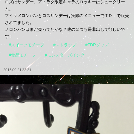
ロズはサンデー、アトラク限定キャラのロッキーはシュークリー
ム。
マイクメロンパンとロズサンデーは実際のメニューでＴＤＬで販売
されてました。
メロンパンはまだ売ってたかな？他の２つも是非出して欲しいで
す！
#スイーツモチーフ
#ストラップ
#TDRグッズ
#食品モチーフ
#モンスターズインク
2015.09.21 23:31