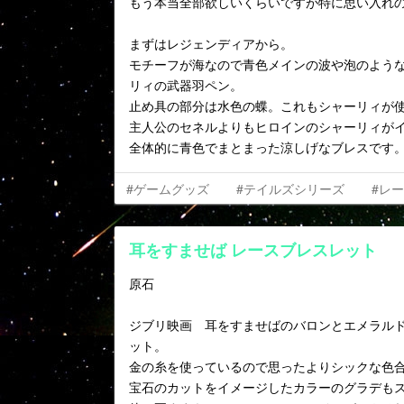
もう本当全部欲しいくらいですが特に思い入れ
まずはレジェンディアから。
モチーフが海なので青色メインの波や泡のよう
リィの武器羽ペン。
止め具の部分は水色の蝶。これもシャーリィが
主人公のセネルよりもヒロインのシャーリィが
全体的に青色でまとまった涼しげなブレスです
#ゲームグッズ
#テイルズシリーズ
#レ
耳をすませば レースブレスレット
原石
ジブリ映画 耳をすませばのバロンとエメラル
ット。
金の糸を使っているので思ったよりシックな色
宝石のカットをイメージしたカラーのグラデも