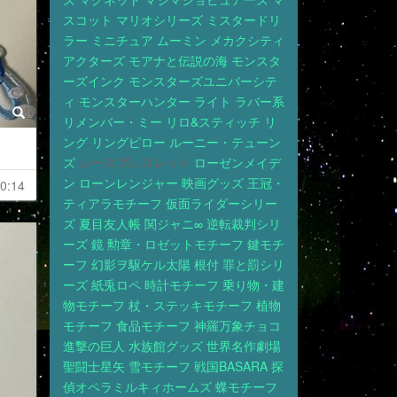
スコット
マリオシリーズ
ミスタードリ
ラー
ミニチュア
ムーミン
メカクシティ
アクターズ
モアナと伝説の海
モンスタ
ーズインク
モンスターズユニバーシテ
ィ
モンスターハンター
ライト
ラバー系
リメンバー・ミー
リロ&スティッチ
リ
ング
リングピロー
ルーニー・テューン
ズ
レースブレスレット
ローゼンメイデ
ン
ローンレンジャー
映画グッズ
王冠・
0:14
ティアラモチーフ
仮面ライダーシリー
ズ
夏目友人帳
関ジャニ∞
逆転裁判シリ
ーズ
鏡
勲章・ロゼットモチーフ
鍵モチ
ーフ
幻影ヲ駆ケル太陽
根付
罪と罰シリ
ーズ
紙兎ロペ
時計モチーフ
乗り物・建
物モチーフ
杖・ステッキモチーフ
植物
モチーフ
食品モチーフ
神羅万象チョコ
進撃の巨人
水族館グッズ
世界名作劇場
聖闘士星矢
雪モチーフ
戦国BASARA
探
偵オペラミルキィホームズ
蝶モチーフ