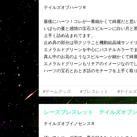
テイルズオブハーツＲ
最後にハーツ！コレが一番細かくて綺麗だと思
いばらの蔓と感情の宝石スピルーンに白い月と
上手く詰め込まれてます。
止め具の部分は羽クジラこと機動結晶城サンド
エメラルドグリーンを中心にパステルカラーで
真ん中のお花のようなスピルーンが細かくて綺
エメラルドグリーンもリチアのイメージなので
ハーツの宝石とおとぎ話のモチーフを上手く取
#ゲームグッズ
#ブレスレット
#テイル
レースブレスレット テイルズオブ
テイルズオブイノセンスＲ