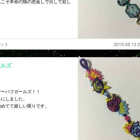
れこそ本命の猫の恩返しで出して欲し
レット
2015.08.13 2
ールズ
ワーパフガールズ！！
ちにしました。
始めてて嬉しい限りです。