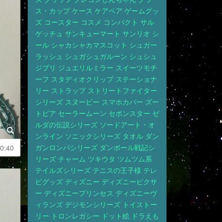
ス・カップ
ケース
ケアベア
ゲームグッ
ズ
コースター
コスメ
コンパクト
サル
ゲッチュ
サンキューマート
サンリオ
シ
ール
シャカシャカマスコット
シュガー
ラッシュ
シュガシュガルーン
シュシュ
ジブリ
ジュエリルミラー
スイーツモチ
ーフ
スタディオクリップ
ステーショナ
リー
ストラップ
ストリートファイター
シリーズ
スヌーピー
スマホカバー
ズー
トピア
セーラームーン
セボンスター
ゼ
ルダの伝説シリーズ
ソードアート・オ
ンライン
ソニックシリーズ
タオル
ダン
ガンロンパシリーズ
ダンボール戦記シ
0:40
リーズ
チャーム
ツキウタ
ツムツム系
テイルズシリーズ
テニスの王子様
テレ
ビグッズ
ディズニー
ディズニーピクサ
ー
ディズニープリンセス
ディズニーヴ
ィランズ
デジモンシリーズ
トイストー
リー
トロンレガシー
ドット絵
ドラえも