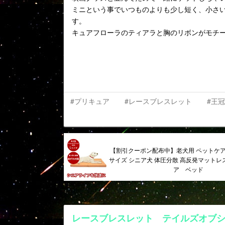
ミニという事でいつものよりも少し短く、小さ
す。
キュアフローラのティアラと胸のリボンがモチ
#プリキュア
#レースブレスレット
#王
【割引クーポン配布中】老犬用 ペットケア
サイズ シニア犬 体圧分散 高反発マットレス
ア ベッド
レースブレスレット テイルズオブ