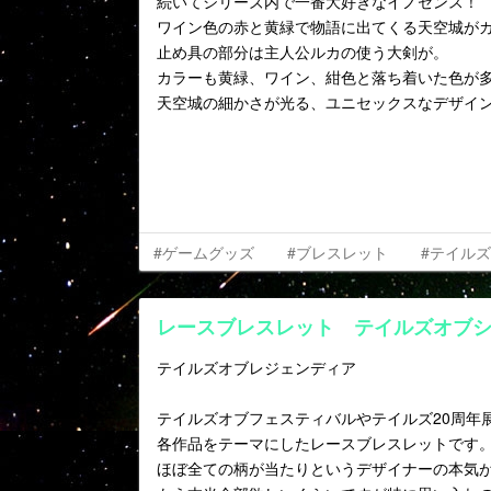
続いてシリーズ内で一番大好きなイノセンス！
ワイン色の赤と黄緑で物語に出てくる天空城が
止め具の部分は主人公ルカの使う大剣が。
カラーも黄緑、ワイン、紺色と落ち着いた色が
天空城の細かさが光る、ユニセックスなデザイ
#ゲームグッズ
#ブレスレット
#テイル
レースブレスレット テイルズオブ
テイルズオブレジェンディア
テイルズオブフェスティバルやテイルズ20周年
各作品をテーマにしたレースブレスレットです
ほぼ全ての柄が当たりというデザイナーの本気