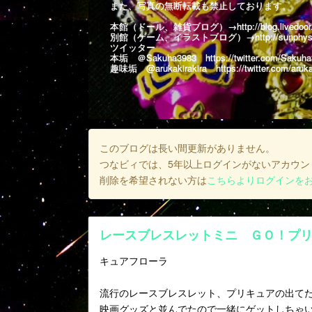
また、写真の無断転載も禁止しております。
本館（ドール、雑貨ブログ）→
http://blog.livedoo
別館（ゲーム、イラストブログ）→
http://sunphys
ツイッター
本垢 ＠Sakuha3983
https://twitter.com/Sakuh
趣味垢 @arukakirakira
https://twitter.com/aruka
このブログは長い間更新がありません。
つなビィでは、5年以上ログインがないアカウン
削除を希望されない方は
こちらよりログインを
レースブレスレットミニ ＧＯ！プ
キュアフローラ
流行のレースブレスレット、プリキュアの出て
映画グッズと並んでたので一緒にゲットしちゃ