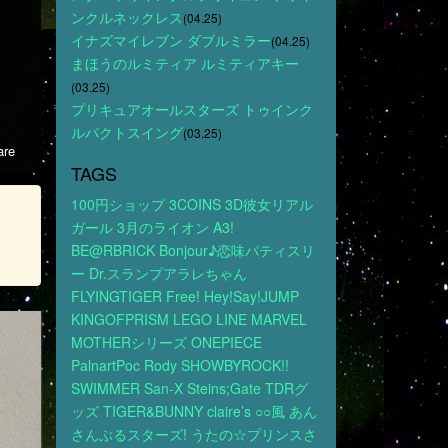
ンクルネックレス
(04.25)
イナズマイレブン ダブルミラー
(04.25)
まほうのルミティア ルミティアキー
(03.25)
プリキュアオールスターズ トゥインク
ルパクトスイング
(03.25)
re
TAGS
100円ショップ
3COINS
3D彼女リアル
ガール
3月のライオン
A3!
BE@RBRICK
Bonjour♪恋味パティスリ
ー
Dr.スランプアラレちゃん
FLYINGTIGER
Free!
Hey!Say!JUMP
KINGOFPRISM
LEGO
LINE
MARVEL
MOTHERシリーズ
ONEPIECE
PalnartPoc
Rody
SHOWBYROCK!!
SWIMMER
San-X
Steins;Gate
TDRグ
ッズ
TIGER&BUNNY
claire’s
○○風
あん
さんぶるスターズ!
うたの☆プリンスさ