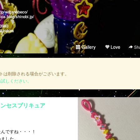
r.jp/watanabeco/
ics.blog.shinobi.jp/
a3983
kirakira
Gallery
Love
Sha
トは削除される場合がございます。
お試しください。
リンセスプリキュア
たんですね・・・！
いました。