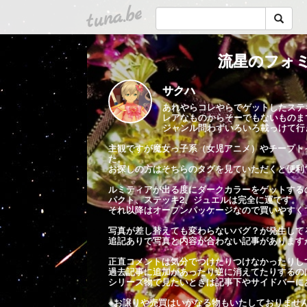
tuna.be
流星のフォミ
サクハ
あれやらコレやらでゲットしたステ
レアなものからそーでもないものま
ジャンル問わずいろいろ載っけて行
主観ですが魔女っ子系（女児アニメ）やチープト
た。
お探しの方はそちらのタグを見ていただくと便利
ルミティアが出る度にダークカラーをゲットする
パクト、ステッキ2、ジュエルは完全に運です。
それ以降はオープンパッケージなので買いやすく
写真が差し替えても変わらないバグ？が発生して
追記ありで写真と内容が合わない記事があります
正直コメントは気分でつけたりつけなかったりし
過去記事に追加があったり逆に消えてたりするの
シリーズ物で見たいときは記事下やサイドバーに
※お譲りや売買はいかなる物もいたしておりませ