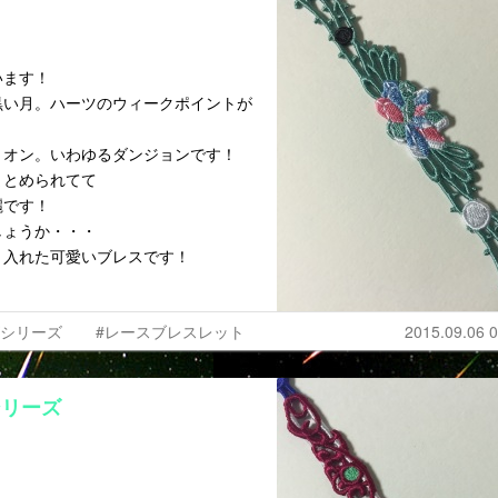
います！
黒い月。ハーツのウィークポイントが
リオン。いわゆるダンジョンです！
まとめられてて
麗です！
しょうか・・・
り入れた可愛いブレスです！
ズシリーズ
#レースブレスレット
2015.09.06 0
シリーズ