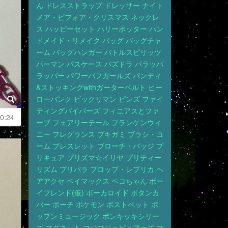
ん
ドレスストラップ
ドレッサー
ナイト
メア・ビフォア・クリスマス
ネックレ
ス
ハッピーセット
ハリーポッター
ハン
ドメイド・リメイク
バッグ
バッグチャ
ーム
バッグハンガー
バトルスピリッツ
パーマン
パスケース
パズドラ
パラッパ
ラッパー
パワーパフガールズ
パンティ
&ストッキングwithガーターベルト
ヒー
ローバンク
ビックリマン
ピンズ
ファイ
ティングバイパーズ
フィニアスとファ
0:24
ーブ
フェアリーテール
フランケンウィ
ニー
フレグランス
ブキガミ
ブラシ・コ
ーム
ブレスレット
ブローチ・バッジ
プ
リキュア
プリズマ☆イリヤ
プリティー
リズム
プリパラ
プロップ・レプリカ
ヘ
アアクセ
ベイマックス
ペコちゃん
ボー
イフレンド(仮)
ボーカロイド
ボタンカ
バー
ポーチ
ポケモン
ポストペット
ポ
ップンミュージック
ポンキッキシリー
ズ
マグネット
マジマジョピュアーズ
マ