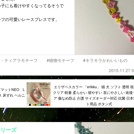
い子にも着けやすくなってるそうで
ーフの可愛いレースブレスです。
冠・ティアラモチーフ
#植物モチーフ
#キラキラかわいいもの
2015.11.27 0
エリザベスカラー 「erikku」 猫 犬 ソフト 透明 
マットNEO L
クリア 軽量 柔らかい 寝やすい 首にやさしい 術後 
 床ずれ ヘルニ
ア 傷なめ防止 介護 サイズオーダー対応 抗菌 日本
ト用品 ボタン式
シリーズ