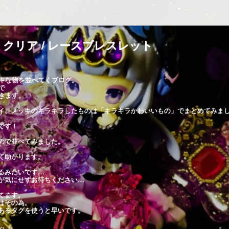
クリア / レースブレスレット
キな物を並べてくブログ。
で
きます。
イ、メッキのキラキラしたものは「キラキラかわいいもの」でまとめてみま
です！
ので並べてみました。
て助かります。
るみたいです…
が気にせずお待ちください…
てます。
はその為。
あるタグを使うと早いです。
ん。