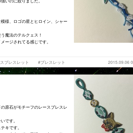
の強いのに絞りました。
な模様、ロゴの星とヒロイン、シャー
使う魔法のテルクェス！
イメージされてる感じです。
。
ースブレスレット
#ブレスレット
2015.09.06 0
ドの原石がモチーフのレースブレスレ
合いです。
ステキです。