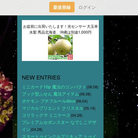
新規登録
ログイン
お盆前に出荷いたします！光センサー 大玉幸
水梨 秀品北海道、沖縄は別途1,000円
し
NEW ENTRIES
ミニカード10p 魔法のコンパクト
(06.08)
ブック型ふせん 魔法アイテム
(06.08)
ポケモン プチフルールdeux
(06.04)
マジカルプリエント クリスタル
(05.19)
コリラックマ ミニケース
(04.28)
プレミアムセボンスター なでしこデザ
イン
(04.28)
スタートゥインクルプリキュア トゥイ