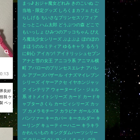
まっ♪
おジャ魔女どれみ
きのこいぬ
ご
当地・限定グッズ
しろくまカフェ
たむ
らしげる
ちいさなプリンセスソフィア
とっとこハム太郎
どうぶつの森
どこで
もいっしょ
ひみつのアッコちゃん
ぴえ
ろ魔法少女シリーズ
ぷよぷよ
ぼのぼの
まほうのルミティア
ゆるキャラ
るろう
に剣心
アイカツ!
アイドリッシュセブン
アナと雪の女王
アニコラ系
アニマル横
町
アバローのプリンセスエレナ
アパレ
0:13
ル
アブーズバザール
イナズマイレブン
シリーズ
イヤーアクセ
イヤホンジャッ
ク
インテリア
ウォーターイン・ジェル
視界良好
系
オトメイトシリーズ
カード
カードキ
怪我 ケ
製 ペッ
ャプターさくら
カービィシリーズ
カッ
プ
カメラモチーフ
カラビナ
ガールズ&
パンツァー
キーカバー
キーホルダー
キ
ーリング
キューティーハニー
キラキラ
かわいいもの
キングダムハーツシリー
ズ
クリップ
クレヨンしんちゃん
グラ