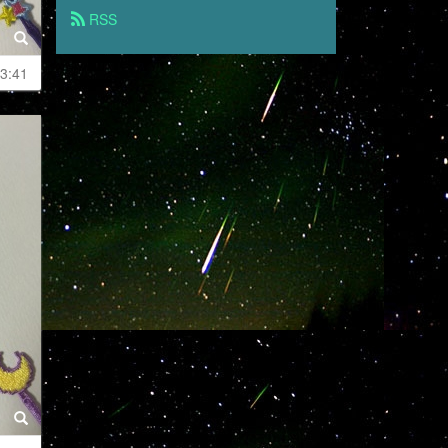
 RSS
3:41