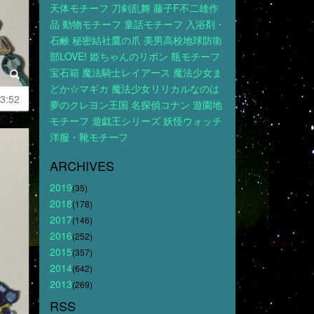
天体モチーフ
刀剣乱舞
藤子F不二雄作
品
動物モチーフ
童話モチーフ
入浴剤・
石鹸
秘密結社鷹の爪
美男高校地球防衛
部LOVE!
姫ちゃんのリボン
瓶モチーフ
宝石箱
魔法騎士レイアース
魔法少女ま
どか☆マギカ
魔法少女リリカルなのは
3:52
夢のクレヨン王国
名探偵コナン
遊園地
モチーフ
遊戯王シリーズ
妖怪ウォッチ
洋服・靴モチーフ
ARCHIVES
2019
(35)
2018
(178)
2017
(146)
2016
(252)
2015
(357)
2014
(642)
2013
(269)
RSS