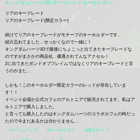
キングダムハーツ3D キーブレードキーホルダー
リアのキーブレード
リアのキーブレード(限定カラー)
続けてリアのキーブレードがモチーフのキーホルダーです。
紹介忘れてました…せっかくなので一緒に！
キングダムハーツ3Dで最後にちょこっと出てきたキーブレードな
のですがまさかの商品化…優遇されてんなアクセル！
2に出てきたボンドオブフレイムではなくリアのキーブレードと言
うのがまた…
しかも！このキーホルダー限定カラーのレッドが存在していま
す！！
イベント会場か公式カフェのアルトニアで販売されてます。私はア
ルトニアで購入しました。
と言っても購入したのはキングダムハーツのコラボカフェの時だっ
たので今まだあるかは分かりません…
#ゲームグッズ
#キーホルダー
#鍵モチーフ