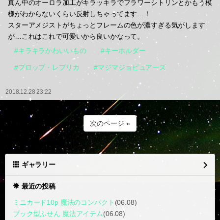
真ん中のオーロラ加工がキラッキラでフラワーシトリンとかもう模
様がわからないくらい反射しちゃってます…！
スターアメジストがちょっとフレームの色が濃すぎる気がします
が…これはこれで可愛いから良いかなって。
#キラキラかわいいもの
#キーホルダー
#プロップ・レプリカ
#マジマジョピュアーズ
2018.12.28 23:22
次のページ »
ギャラリー
最近の投稿
ミニカード10p 魔法のコンパクト
(06.08)
ブック型ふせん 魔法アイテム
(06.08)