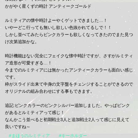
かがやく星くずの時計 アンティークゴールド
ルミティアの懐中時計よーやくゲットできました…！
いやーどこ行っても無いし欲しい色抜かれてるしで！！
しかし並べてみたらピンクカラーも欲しくなってきたのでまた見つ
け次第追加かな。
時計機能はない完全にフェイクな懐中時計ですが、さすがルミティ
ア造形が可愛すぎる…！
今までのルミティアには無かったアンティークカラーも面白い感じ
です。
枠がスライド出来て中身の文字盤をチェンジすることができるので
オリジナルの組み合わせにする事もできます。
追記:ピンクカラーのピンクシルバー追加しました。やっぱピンク
があるとルミティアって感じ！
なんかこう並べると初期戦士3人と追加戦士2人って感じに見えて
良いですね～
#まほうのルミティア
#キーホルダー