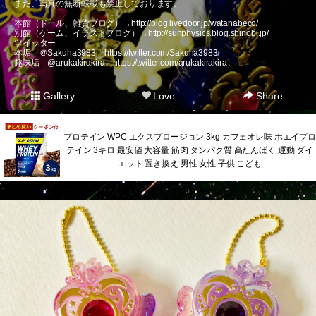
また、写真の無断転載も禁止しております。
本館（ドール、雑貨ブログ）→
http://blog.livedoor.jp/watanabeco/
別館（ゲーム、イラストブログ）→
http://sunphysics.blog.shinobi.jp/
ツイッター
本垢 ＠Sakuha3983
https://twitter.com/Sakuha3983
趣味垢 @arukakirakira
https://twitter.com/arukakirakira
Gallery
Love
Share
プロテイン WPC エクスプロージョン 3kg カフェオレ味 ホエイプロ
テイン 3キロ 最安値 大容量 筋肉 タンパク質 高たんぱく 運動 ダイ
エット 置き換え 男性 女性 子供 こども