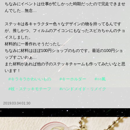
ちなみにイベントは仕事が忙しかった時期だったので完走できませ
んでした…無念…
ステッキは各キャラクター色々なデザインの物を持ってるんです
が、推しかつ、フィルムのアイコンにもなったスピカちゃんのチョ
イスしました。
材料的に一番作れそうだったし…
ちなみに材料はほぼ100円ショップのものです。最近の100円ショ
ップすごいわぁ…
また材料があれば他の子のステッキチャームも作ってみたいなと思
います！
#キラキラかわいいもの
#キーホルダー
#○○風
#杖・ステッキモチーフ
#ハンドメイド・リメイク
2019.03.04 01:30