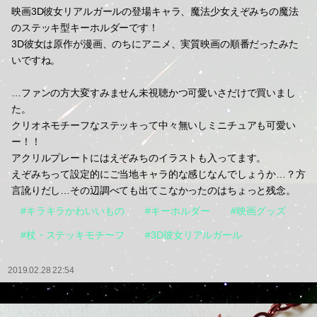
映画3D彼女リアルガールの登場キャラ、魔法少女えぞみちの魔法
のステッキ型キーホルダーです！
3D彼女は原作が漫画、のちにアニメ、実質映画の順番だったみた
いですね。
…ファンの方大変すみません未視聴かつ可愛いさだけで買いまし
た。
クリオネモチーフなステッキって中々無いしミニチュアも可愛い
ー！！
アクリルプレートにはえぞみちのイラストも入ってます。
えぞみちって設定的にご当地キャラ的な感じなんでしょうか…？方
言訛りだし…その辺調べても出てこなかったのはちょっと残念。
#キラキラかわいいもの
#キーホルダー
#映画グッズ
#杖・ステッキモチーフ
#3D彼女リアルガール
2019.02.28 22:54