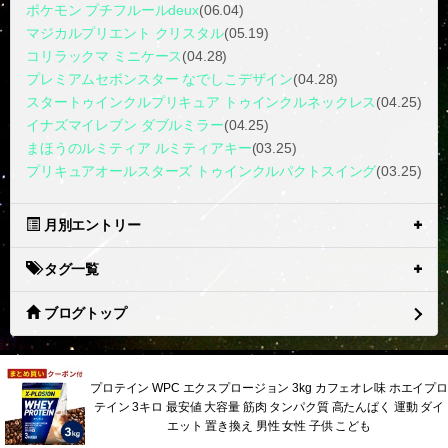
ポケモン プチフルールdeux
(06.04)
マジカルプリエント クリスタル
(05.19)
コリラックマ ミニケース
(04.28)
プレミアムセボンスター なでしこデザイン
(04.28)
スタートゥインクルプリキュア トゥインクルネックレス
(04.25)
イナズマイレブン ダブルミラー
(04.25)
まほうのルミティア ルミティアキー
(03.25)
プリキュアオールスターズ トゥインクルパクトスイング
(03.25)
月別エントリー
タグ一覧
ブログトップ
プロテイン WPC エクスプロージョン 3kg カフェオレ味 ホエイプロ
テイン 3キロ 最安値 大容量 筋肉 タンパク質 高たんぱく 運動 ダイ
エット 置き換え 男性 女性 子供 こども