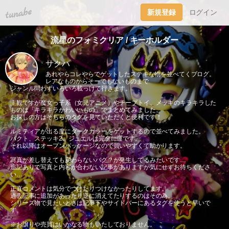
tuna.be
新規登録
ログイン
流星のフォミクリア / キーホルダー
サクハ
あれやらコレやらでゲットしたステキな物を並べてくブログ。
レアなものからそーでもないものまで
ジャンル問わずいろいろ載っけて行きます。
主観ですが魔女っ子系（女児アニメ）やチープトイ、メッキのキラキラした
ものは「キラキラかわいいもの」でまとめてみました。
お探しの方はそちらのタグを見ていただくと便利です！
ルミティアが出る度にダークカラーをゲットするので並べてみました。
パクト、ステッキ2、ジュエルは完全に運です。
それ以降はオープンパッケージなので買いやすくて助かります。
写真が差し替えても変わらないバグ？が発生してるみたいです…
追記ありで写真と内容が合わない記事がありますが気にせずお待ちくださ
い…
正直コメントは気分でつけたりつけなかったりしてます。
過去記事に追加があったり逆に消えてたりするのはその為。
シリーズ物で見たいときは記事下やサイドバーにあるタグを使うと早いで
す。
※お譲りや売買はいかなる物もいたしておりません。