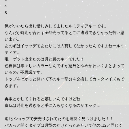
4
5
気がついたら出し惜しみしてましたルミティアキーです。
なんだか時期が合わず全然売ってるとこに遭遇できなかった苦い思
い出が…
あの頃はイッツデモあたりには入荷してなかったんですよねールミ
ティア…
唯一ゲット出来たのは月と翼のキーでした！
色自体は毒々しいカラーなんですが意外とゆめかわいくまとまって
いるのが不思議です。
トップをぱかっと開いて下のキー部分を交換してカスタマイズもで
きます。
再販とかしてくれると嬉しいんですけどね…
食玩は時期を過ぎると手に入らなくなるのがネック…
追記:ショップで安売りされてたのを運良く見つけました！！
パカっと開くタイプは月型のだけだったみたいで他のは2と同じく