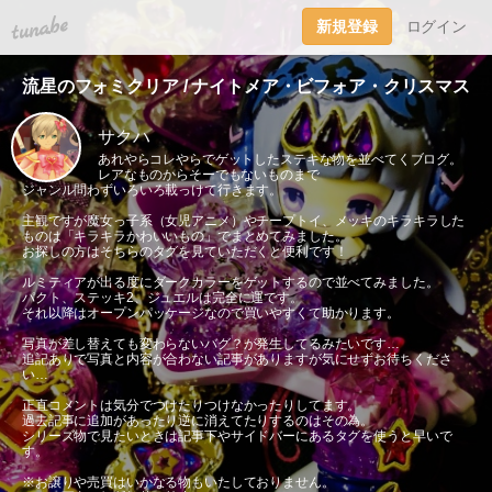
tuna.be
新規登録
ログイン
流星のフォミクリア / ナイトメア・ビフォア・クリスマス
サクハ
あれやらコレやらでゲットしたステキな物を並べてくブログ。
レアなものからそーでもないものまで
ジャンル問わずいろいろ載っけて行きます。
主観ですが魔女っ子系（女児アニメ）やチープトイ、メッキのキラキラした
ものは「キラキラかわいいもの」でまとめてみました。
お探しの方はそちらのタグを見ていただくと便利です！
ルミティアが出る度にダークカラーをゲットするので並べてみました。
パクト、ステッキ2、ジュエルは完全に運です。
それ以降はオープンパッケージなので買いやすくて助かります。
写真が差し替えても変わらないバグ？が発生してるみたいです…
追記ありで写真と内容が合わない記事がありますが気にせずお待ちくださ
い…
正直コメントは気分でつけたりつけなかったりしてます。
過去記事に追加があったり逆に消えてたりするのはその為。
シリーズ物で見たいときは記事下やサイドバーにあるタグを使うと早いで
す。
※お譲りや売買はいかなる物もいたしておりません。