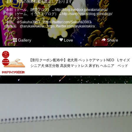
また、写真の無断転載も禁止しております。
本館（ドール、雑貨ブログ）→
http://blog.livedoor.jp/watanabeco/
別館（ゲーム、イラストブログ）→
http://sunphysics.blog.shinobi.jp/
ツイッター
本垢 ＠Sakuha3983
https://twitter.com/Sakuha3983
趣味垢 @arukakirakira
https://twitter.com/arukakirakira
Gallery
Love
Share
【割引クーポン配布中】老犬用 ペットケアマットNEO Lサイズ
シニア犬 体圧分散 高反発マットレス 床ずれ ヘルニア ベッド