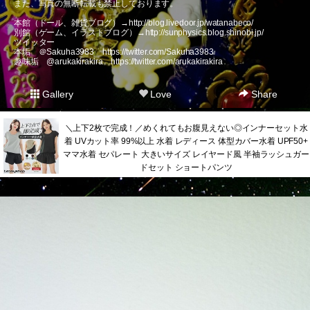
また、写真の無断転載も禁止しております。
本館（ドール、雑貨ブログ）→
http://blog.livedoor.jp/watanabeco/
別館（ゲーム、イラストブログ）→
http://sunphysics.blog.shinobi.jp/
ツイッター
本垢 ＠Sakuha3983
https://twitter.com/Sakuha3983
趣味垢 @arukakirakira
https://twitter.com/arukakirakira
Gallery
Love
Share
＼上下2枚で完成！／めくれてもお腹見えない◎インナーセット水
着 UVカット率 99%以上 水着 レディース 体型カバー水着 UPF50+
ママ水着 セパレート 大きいサイズ レイヤード風 半袖ラッシュガー
ドセット ショートパンツ