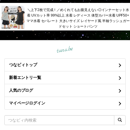
＼上下2枚で完成！／めくれてもお腹見えない◎インナーセット水
着 UVカット率 99%以上 水着 レディース 体型カバー水着 UPF50+
ママ水着 セパレート 大きいサイズ レイヤード風 半袖ラッシュガー
ドセット ショートパンツ
tuna.be
つなビィトップ
新着エントリ一覧
人気のブログ
マイページログイン