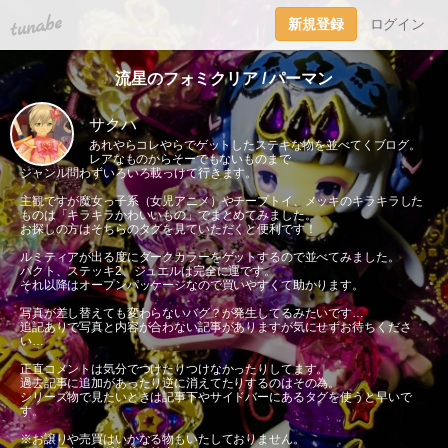
tuna.be
新規登録
ログイン
流星のフォミクリア / パーマン
サクハ
あれやらコレやらでゲットしたステキな物を並べてくブログ。
レアなものからそーでもないものまで
ジャンル問わずいろいろ載っけて行きます。
主観ですが魔女っ子系（女児アニメ）やチープトイ、メッキのキラキラした
ものは「キラキラかわいいもの」でまとめてみました。
お探しの方はそちらのタグを見ていただくと便利です！
ルミティアが出る度にダークカラーをゲットするので並べてみました。
パクト、ステッキ2、ジュエルは完全に運です。
それ以降はオープンパッケージなので買いやすくて助かります。
写真が差し替えても変わらないバグ？が発生してるみたいです…
追記ありで写真と内容が合わない記事がありますが気にせずお待ちくださ
い…
正直コメントは気分でつけたりつけなかったりしてます。
過去記事に追加があったり逆に消えてたりするのはその為。
シリーズ物で見たいときは記事下やサイドバーにあるタグを使うと早いで
す。
※お譲りや売買はいかなる物もいたしておりません。