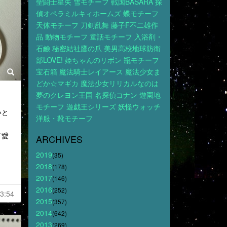
聖闘士星矢
雪モチーフ
戦国BASARA
探
偵オペラミルキィホームズ
蝶モチーフ
天体モチーフ
刀剣乱舞
藤子F不二雄作
品
動物モチーフ
童話モチーフ
入浴剤・
石鹸
秘密結社鷹の爪
美男高校地球防衛
部LOVE!
姫ちゃんのリボン
瓶モチーフ
宝石箱
魔法騎士レイアース
魔法少女ま
どか☆マギカ
魔法少女リリカルなのは
夢のクレヨン王国
名探偵コナン
遊園地
モチーフ
遊戯王シリーズ
妖怪ウォッチ
いと
洋服・靴モチーフ
可愛
ARCHIVES
2019
(35)
2018
(178)
2017
(146)
2016
(252)
3:54
2015
(357)
2014
(642)
2013
(269)