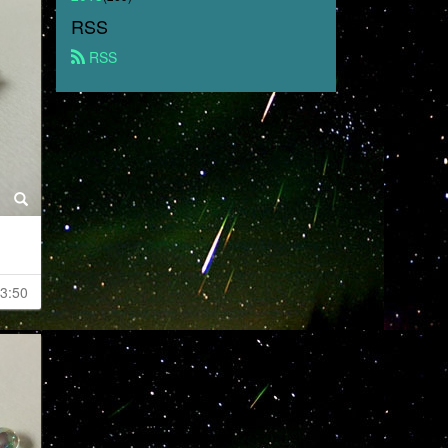
RSS
 RSS
3:50