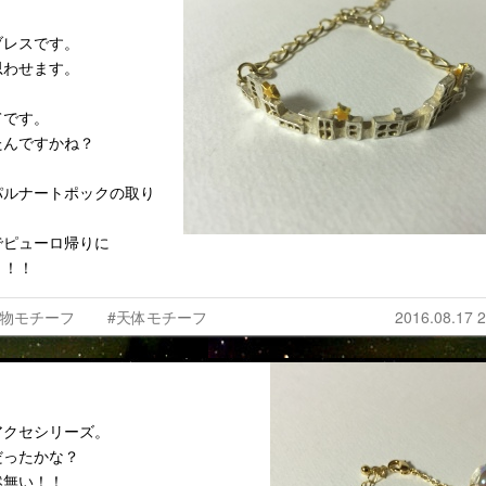
ブレスです。
思わせます。
てです。
たんですかね？
パルナートポックの取り
でピューロ帰りに
り！！
建物モチーフ
#天体モチーフ
2016.08.17 2
アクセシリーズ。
だったかな？
然無い！！