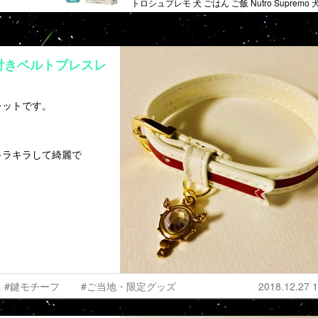
トロシュプレモ 犬 ごはん ご飯 Nutro Supremo 
付きベルトブレスレ
レットです。
キラキラして綺麗で
#鍵モチーフ
#ご当地・限定グッズ
2018.12.27 1