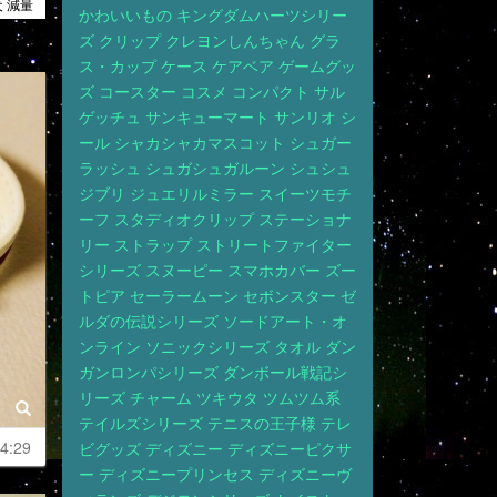
犬 減量
かわいいもの
キングダムハーツシリー
ズ
クリップ
クレヨンしんちゃん
グラ
ス・カップ
ケース
ケアベア
ゲームグッ
ズ
コースター
コスメ
コンパクト
サル
ゲッチュ
サンキューマート
サンリオ
シ
ール
シャカシャカマスコット
シュガー
ラッシュ
シュガシュガルーン
シュシュ
ジブリ
ジュエリルミラー
スイーツモチ
ーフ
スタディオクリップ
ステーショナ
リー
ストラップ
ストリートファイター
シリーズ
スヌーピー
スマホカバー
ズー
トピア
セーラームーン
セボンスター
ゼ
ルダの伝説シリーズ
ソードアート・オ
ンライン
ソニックシリーズ
タオル
ダン
ガンロンパシリーズ
ダンボール戦記シ
リーズ
チャーム
ツキウタ
ツムツム系
テイルズシリーズ
テニスの王子様
テレ
4:29
ビグッズ
ディズニー
ディズニーピクサ
ー
ディズニープリンセス
ディズニーヴ