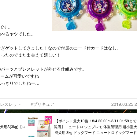
です。
遊べるヤツでした。
そぎゲットしてきました！なので付属のコード付カードはなし。
まったのでまた出会えて嬉しい！
のパーツとブレスレットが外せる仕組みです。
ャームが可愛いですね！
れっきりでしたねー…
ブレスレット
#プリキュア
2019.03.25 2
【ポイント最大10倍！8/4 20:00〜8/11 01:59ま
用S(3kg)【ロ
認店】ニュートロ シュプレモ 体重管理用 超小型犬
成犬用 3kg ドッグフード ニュートロドッグフード