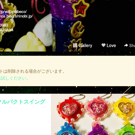
r.jp/watanabeco/
ics.blog.shinobi.jp/
a3983
kirakira
Gallery
Love
Sha
トは削除される場合がございます。
お試しください。
クルパクトスイング