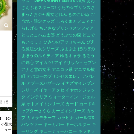
ッズ
TIGER&BUNNY
claire’s
○○風
あん
さんぶるスターズ!
うたの☆プリンスさ
まっ♪
おジャ魔女どれみ
きのこいぬ
ご
当地・限定グッズ
しろくまカフェ
たむ
らしげる
ちいさなプリンセスソフィア
とっとこハム太郎
どうぶつの森
どこで
もいっしょ
ひみつのアッコちゃん
ぴえ
ろ魔法少女シリーズ
ぷよぷよ
ぼのぼの
まほうのルミティア
ゆるキャラ
るろう
に剣心
アイカツ!
アイドリッシュセブン
アナと雪の女王
アニコラ系
アニマル横
町
アバローのプリンセスエレナ
アパレ
ル
アブーズバザール
イナズマイレブン
シリーズ
イヤーアクセ
イヤホンジャッ
ク
インテリア
ウォーターイン・ジェル
3:15
系
オトメイトシリーズ
カード
カードキ
ャプターさくら
カービィシリーズ
カッ
プ
カメラモチーフ
カラビナ
ガールズ&
で】 【公
 小型犬
パンツァー
キーカバー
キーホルダー
キ
 ニュー
ーリング
キューティーハニー
キラキラ