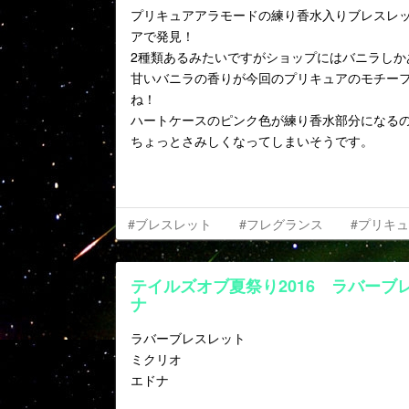
プリキュアアラモードの練り香水入りブレスレ
アで発見！
2種類あるみたいですがショップにはバニラしか
甘いバニラの香りが今回のプリキュアのモチー
ね！
ハートケースのピンク色が練り香水部分になる
ちょっとさみしくなってしまいそうです。
#ブレスレット
#フレグランス
#プリキ
テイルズオブ夏祭り2016 ラバーブ
ナ
ラバーブレスレット
ミクリオ
エドナ