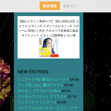
新規登録
ログイン
【飲むビタミン美容ケア】【ELLISS公式】エ
ルリス ビタミンC リポソームビタミンC リポ
ソーム 30包1ヶ月分 アロエベラ含有加工食品 
サプリメント ビタミンC誘導体 レモン味
し
NEW ENTRIES
ミニカード10p 魔法のコンパクト
(06.08)
ブック型ふせん 魔法アイテム
(06.08)
ポケモン プチフルールdeux
(06.04)
マジカルプリエント クリスタル
(05.19)
コリラックマ ミニケース
(04.28)
プレミアムセボンスター なでしこデザ