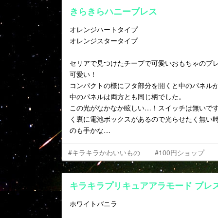
きらきらハニーブレス
オレンジハートタイプ
オレンジスタータイプ
セリアで見つけたチープで可愛いおもちゃのブ
可愛い！
コンパクトの様にフタ部分を開くと中のパネルが
中のパネルは両方とも同じ柄でした。
この光がなかなか眩しい…！スイッチは無いで
く裏に電池ボックスがあるので光らせたく無い
のも手かな…
#キラキラかわいいもの
#100円ショップ
キラキラプリキュアアラモード ブレ
ホワイトバニラ