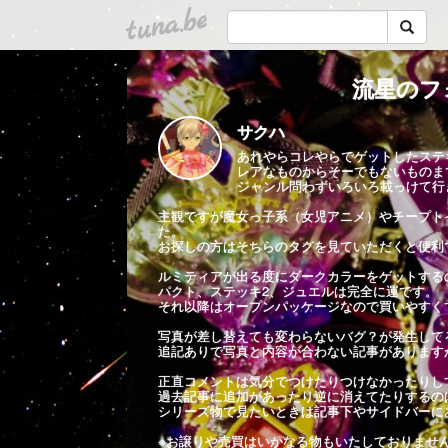
tuna.be
流星のフ
サクハ
あれやらコレやらでゲットしたステ
レアなものからそーでもないものま
ジャンル問わずいろいろ載っけて行
主観ですが魔女っ子系（女児アニメ）やチープト
た。
お探しの方はそちらのタグを見ていただくと便利
ルミティアが出る度にダークカラーをゲットする
パクト、ステッキ2、ジュエルは完全に運です。
それ以降はオープンパッケージなので買いやすく
写真が差し替えても変わらないバグ？が発生して
追記ありで写真と内容が合わない記事があります
正直コメントは気分でつけたりつけなかったりし
過去記事に追加があったり逆に消えてたりするの
シリーズ物で見たいときは記事下やサイドバーに
※お譲りや売買はいかなる物もいたしておりませ