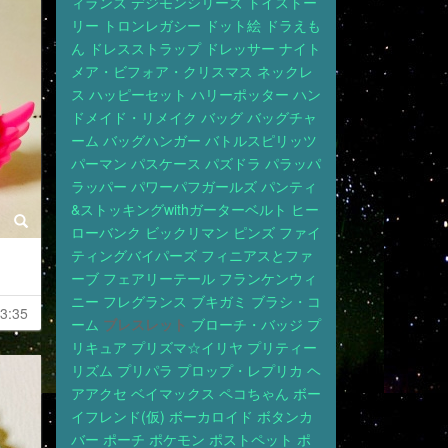
ィランズ
デジモンシリーズ
トイストー
リー
トロンレガシー
ドット絵
ドラえも
ん
ドレスストラップ
ドレッサー
ナイト
メア・ビフォア・クリスマス
ネックレ
ス
ハッピーセット
ハリーポッター
ハン
ドメイド・リメイク
バッグ
バッグチャ
ーム
バッグハンガー
バトルスピリッツ
パーマン
パスケース
パズドラ
パラッパ
ラッパー
パワーパフガールズ
パンティ
&ストッキングwithガーターベルト
ヒー
ローバンク
ビックリマン
ピンズ
ファイ
ティングバイパーズ
フィニアスとファ
ーブ
フェアリーテール
フランケンウィ
ニー
フレグランス
ブキガミ
ブラシ・コ
3:35
ーム
ブレスレット
ブローチ・バッジ
プ
リキュア
プリズマ☆イリヤ
プリティー
リズム
プリパラ
プロップ・レプリカ
ヘ
アアクセ
ベイマックス
ペコちゃん
ボー
イフレンド(仮)
ボーカロイド
ボタンカ
バー
ポーチ
ポケモン
ポストペット
ポ