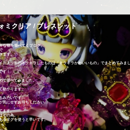
ォミクリア / ブレスレット
キな物を並べてくブログ。
で
きます。
イ、メッキのキラキラしたものは「キラキラかわいいもの」でまとめてみま
です！
ので並べてみました。
て助かります。
るみたいです…
が気にせずお待ちください…
てます。
はその為。
あるタグを使うと早いです。
ん。