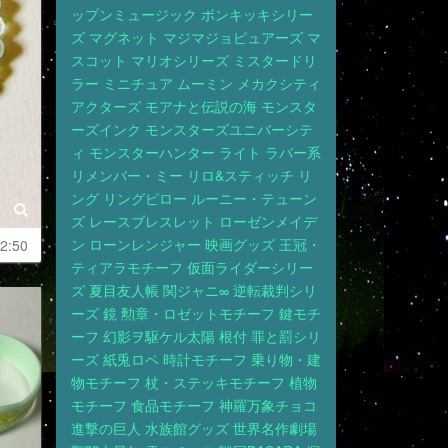
ップンミュージック
ポンキッキシリー
ズ
マグネット
マジマジョピュアーズ
マ
スコット
マリオシリーズ
ミスタードリ
ラー
ミニチュア
ムーミン
メカクシティ
アクターズ
モアナと伝説の海
モンスタ
ーズインク
モンスターズユニバーシテ
ィ
モンスターハンター
ライト
ラバー系
リメンバー・ミー
リロ&スティッチ
リ
ング
リングピロー
ルーニー・テューン
ズ
レースブレスレット
ローゼンメイデ
ン
ローンレンジャー
映画グッズ
王冠・
2:50
ティアラモチーフ
仮面ライダーシリー
ズ
夏目友人帳
関ジャニ∞
逆転裁判シリ
ーズ
鏡
勲章・ロゼットモチーフ
鍵モチ
ーフ
幻影ヲ駆ケル太陽
根付
罪と罰シリ
ーズ
紙兎ロペ
時計モチーフ
乗り物・建
物モチーフ
杖・ステッキモチーフ
植物
モチーフ
食品モチーフ
神羅万象チョコ
進撃の巨人
水族館グッズ
世界名作劇場