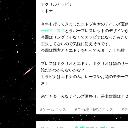
アクリルカラビナ
エドナ
今年も行ってきましたコトブキヤのテイルズ夏
一昨年
、
去年
とラバーブレスレットのデザイン
今回はリングじゃなくてカラビナになったみた
主張してないので気軽に使えそうです。
今回は両方ともエドナを狙ってみました！箱推
ブレスはミクリオとエドナ。ミクリオは額のサ
誰だかわからないかな？
カラビナはエドナのみ。レースやお花のモチー
さ！
来年も楽しみなテイルズ夏祭り。是非次回はＴ
#ゲームグッズ
#ご当地・限定グッズ
#