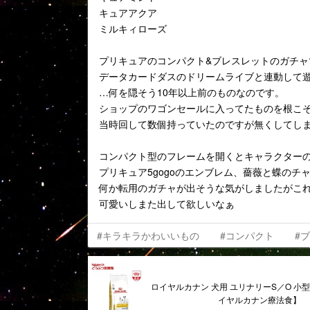
キュアアクア
ミルキィローズ
プリキュアのコンパクト&ブレスレットのガチャ
データカードダスのドリームライブと連動して
…何を隠そう10年以上前のものなのです。
ショップのワゴンセールに入ってたものを根こ
当時回して数個持っていたのですが無くしてし
コンパクト型のフレームを開くとキャラクター
プリキュア5gogoのエンブレム、薔薇と蝶のチ
何か転用のガチャが出そうな気がしましたがこ
可愛いしまた出して欲しいなぁ
#キラキラかわいいもの
#コンパクト
#
ロイヤルカナン 犬用 ユリナリーS／O 小型犬
イヤルカナン療法食】