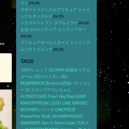
イン
(04.28)
スタートゥインクルプリキュア トゥイ
ンクルネックレス
(04.25)
イナズマイレブン ダブルミラー
(04.25)
まほうのルミティア ルミティアキー
(03.25)
プリキュアオールスターズ トゥインク
re
ルパクトスイング
(03.25)
TAGS
100円ショップ
3COINS
3D彼女リアル
ガール
3月のライオン
A3!
BE@RBRICK
Bonjour♪恋味パティスリ
ー
Dr.スランプアラレちゃん
FLYINGTIGER
Free!
Hey!Say!JUMP
KINGOFPRISM
LEGO
LINE
MARVEL
MOTHERシリーズ
ONEPIECE
PalnartPoc
Rody
SHOWBYROCK!!
SWIMMER
San-X
Steins;Gate
TDRグ