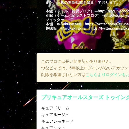
また、写真の無断転載も禁止しております。
本館（ドール、雑貨ブログ）→
http://blog.livedoo
別館（ゲーム、イラストブログ）→
http://sunphys
ツイッター
本垢 ＠Sakuha3983
https://twitter.com/Sakuh
趣味垢 @arukakirakira
https://twitter.com/aruka
このブログは長い間更新がありません。
つなビィでは、5年以上ログインがないアカウン
削除を希望されない方は
こちらよりログインを
プリキュアオールスターズ トゥイン
キュアドリーム
キュアルージュ
キュアレモネード
キュアミント