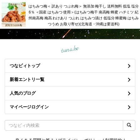
はちみつ梅＜ 訳あり つぶれ梅＞ 無添加 梅干し 送料無料 低塩 塩分
6％ ＜国産 はちみつ 使用＞(はちみつ梅干 南高梅 蜂蜜 ハチミツ 紀
州南高梅 梅高 わけあり つぶれ はちみつ漬け 低塩分 蜂蜜梅 はちみ
つうめ お取り寄せ)(北海道・沖縄は要送料)
tuna.be
つなビィトップ
新着エントリ一覧
人気のブログ
マイページログイン