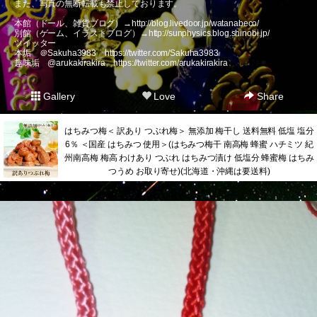
また、写真の無断転載も禁止しております。
本館（ドール、雑貨ブログ）→
http://blog.livedoor.jp/watanabeco/
別館（ゲーム、イラストブログ）→
http://sunphysics.blog.shinobi.jp/
ツイッター
本垢 ＠Sakuha3983
https://twitter.com/Sakuha3983
趣味垢 @arukakirakira
https://twitter.com/arukakirakira
Gallery
Love
Share
はちみつ梅＜ 訳あり つぶれ梅＞ 無添加 梅干し 送料無料 低塩 塩分
6％ ＜国産 はちみつ 使用＞(はちみつ梅干 南高梅 蜂蜜 ハチミツ 紀
州南高梅 梅高 わけあり つぶれ はちみつ漬け 低塩分 蜂蜜梅 はちみ
つうめ お取り寄せ)(北海道・沖縄は要送料)