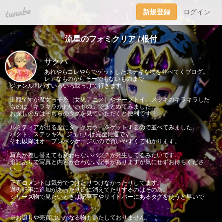
tuna.be
新規登録
ログイン
流星のフォミクリア / 根付
サクハ
あれやらコレやらでゲットしたステキな物を並べてくブログ。
レアなものからそーでもないものまで
ジャンル問わずいろいろ載っけて行きます。
主観ですが魔女っ子系（女児アニメ）やチープトイ、メッキのキラキラした
ものは「キラキラかわいいもの」でまとめてみました。
お探しの方はそちらのタグを見ていただくと便利です！
ルミティアが出る度にダークカラーをゲットするので並べてみました。
パクト、ステッキ2、ジュエルは完全に運です。
それ以降はオープンパッケージなので買いやすくて助かります。
写真が差し替えても変わらないバグ？が発生してるみたいです…
追記ありで写真と内容が合わない記事がありますが気にせずお待ちくださ
い…
正直コメントは気分でつけたりつけなかったりしてます。
過去記事に追加があったり逆に消えてたりするのはその為。
シリーズ物で見たいときは記事下やサイドバーにあるタグを使うと早いで
す。
※お譲りや売買はいかなる物もいたしておりません。