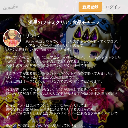
tuna.be
新規登録
ログイン
流星のフォミクリア / 食品モチーフ
サクハ
あれやらコレやらでゲットしたステキな物を並べてくブログ。
レアなものからそーでもないものまで
ジャンル問わずいろいろ載っけて行きます。
主観ですが魔女っ子系（女児アニメ）やチープトイ、メッキのキラキラした
ものは「キラキラかわいいもの」でまとめてみました。
お探しの方はそちらのタグを見ていただくと便利です！
ルミティアが出る度にダークカラーをゲットするので並べてみました。
パクト、ステッキ2、ジュエルは完全に運です。
それ以降はオープンパッケージなので買いやすくて助かります。
写真が差し替えても変わらないバグ？が発生してるみたいです…
追記ありで写真と内容が合わない記事がありますが気にせずお待ちくださ
い…
正直コメントは気分でつけたりつけなかったりしてます。
過去記事に追加があったり逆に消えてたりするのはその為。
シリーズ物で見たいときは記事下やサイドバーにあるタグを使うと早いで
す。
※お譲りや売買はいかなる物もいたしておりません。