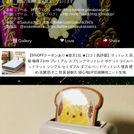
また、写真の無断転載も禁止しております。
本館（ドール、雑貨ブログ）→
http://blog.livedoor.jp/watanabeco/
別館（ゲーム、イラストブログ）→
http://sunphysics.blog.shinobi.jp/
ツイッター
本垢 ＠Sakuha3983
https://twitter.com/Sakuha3983
趣味垢 @arukakirakira
https://twitter.com/arukakirakira
Gallery
Love
Share
【6%OFFクーポンあり★楽天1位 ★口コミ高評価】マットレス 高
級 極厚 21cm プレミアム スプリングマットレス ポケットコイルベ
ッドマット シングル セミダブル ダブル ベッドマットレス 寝具 硬
め 抗菌 防ダニ 防臭 超耐久 寝心地UP圧縮梱包ニット生地