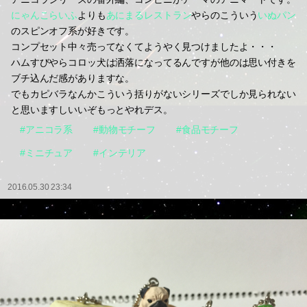
にゃんこらいふ
よりも
あにまるレストラン
やらのこういう
いぬパン
のスピンオフ系が好きです。
コンプセット中々売ってなくてようやく見つけましたよ・・・
ハムすびやらコロッ犬は洒落になってるんですが他のは思い付きを
ブチ込んだ感がありますな。
でもカピバラなんかこういう括りがないシリーズでしか見られない
と思いますしいいぞもっとやれデス。
#アニコラ系
#動物モチーフ
#食品モチーフ
#ミニチュア
#インテリア
2016.05.30 23:34