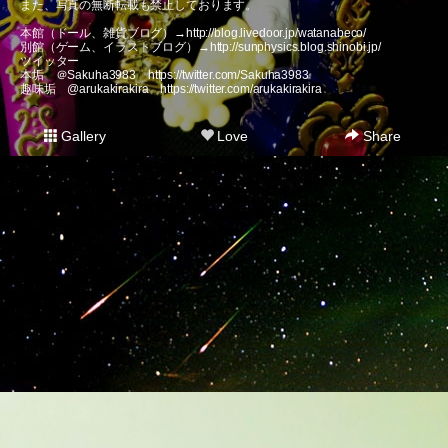
また、写真の無断転載も禁止しております。
本館（ドール、雑貨ブログ）→
http://blog.livedoor.jp/watanabeco/
別館（ゲーム、イラストブログ）→
http://sunphysics.blog.shinobi.jp/
ツイッター
本垢 ＠Sakuha3983
https://twitter.com/Sakuha3983
趣味垢 @arukakirakira
https://twitter.com/arukakirakira
Gallery
Love
Share