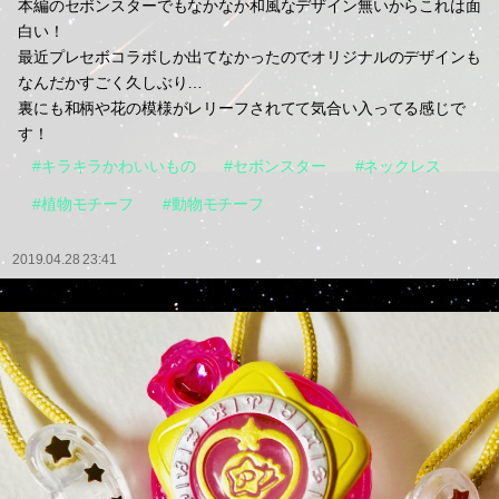
本編のセボンスターでもなかなか和風なデザイン無いからこれは面
白い！
最近プレセボコラボしか出てなかったのでオリジナルのデザインも
なんだかすごく久しぶり…
裏にも和柄や花の模様がレリーフされてて気合い入ってる感じで
す！
#キラキラかわいいもの
#セボンスター
#ネックレス
#植物モチーフ
#動物モチーフ
2019.04.28 23:41