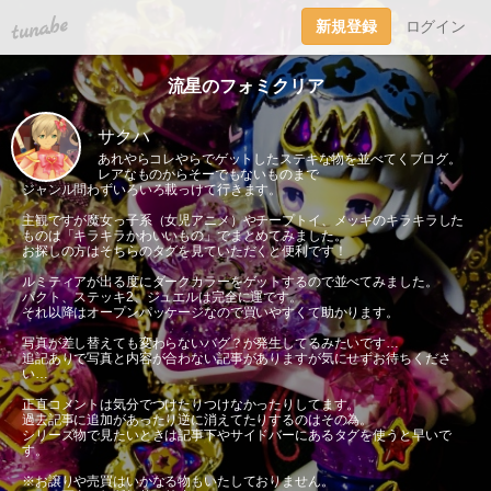
tuna.be
新規登録
ログイン
流星のフォミクリア
サクハ
あれやらコレやらでゲットしたステキな物を並べてくブログ。
レアなものからそーでもないものまで
ジャンル問わずいろいろ載っけて行きます。
主観ですが魔女っ子系（女児アニメ）やチープトイ、メッキのキラキラした
ものは「キラキラかわいいもの」でまとめてみました。
お探しの方はそちらのタグを見ていただくと便利です！
ルミティアが出る度にダークカラーをゲットするので並べてみました。
パクト、ステッキ2、ジュエルは完全に運です。
それ以降はオープンパッケージなので買いやすくて助かります。
写真が差し替えても変わらないバグ？が発生してるみたいです…
追記ありで写真と内容が合わない記事がありますが気にせずお待ちくださ
い…
正直コメントは気分でつけたりつけなかったりしてます。
過去記事に追加があったり逆に消えてたりするのはその為。
シリーズ物で見たいときは記事下やサイドバーにあるタグを使うと早いで
す。
※お譲りや売買はいかなる物もいたしておりません。