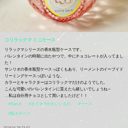
コリラックマ ミニケース
リラックマシリーズの香水瓶型ケースです。
バレンタインの時期に出たやつで、中にチョコレートが入ってまし
た！
サンリオの香水瓶型ケースっぽくもあり、リーメントのイーブイド
リーミングケースっぽいような。
カラーとキャラクターはコリラックマだけのようでした。
こんな可愛いのバレンタインに貰えたら嬉しいでしょうね～
…私は自分用チョコとして買いましたけど！！
#San-X
#キラキラかわいいもの
#ケース
#瓶モチーフ
2019.04.28 23:42