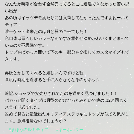
なんだか時期が合わず全然売ってるとこに遭遇できなかった苦い思
い出が…
あの頃はイッツデモあたりには入荷してなかったんですよねールミ
ティア…
唯一ゲット出来たのは月と翼のキーでした！
色自体は毒々しいカラーなんですが意外とゆめかわいくまとまって
いるのが不思議です。
トップをぱかっと開いて下のキー部分を交換してカスタマイズもで
きます。
再販とかしてくれると嬉しいんですけどね…
食玩は時期を過ぎると手に入らなくなるのがネック…
追記:ショップで安売りされてたのを運良く見つけました！！
パカっと開くタイプは月型のだけだったみたいで他のは2と同じく
スライド式でした。
改めて見ると最近出たルミティアステッキにトップが似てる気がし
ます。原点復帰なのでしょうか？
#まほうのルミティア
#キーホルダー