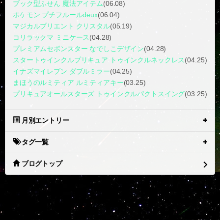
ブック型ふせん 魔法アイテム
(06.08)
ポケモン プチフルールdeux
(06.04)
マジカルプリエント クリスタル
(05.19)
コリラックマ ミニケース
(04.28)
プレミアムセボンスター なでしこデザイン
(04.28)
スタートゥインクルプリキュア トゥインクルネックレス
(04.25)
イナズマイレブン ダブルミラー
(04.25)
まほうのルミティア ルミティアキー
(03.25)
プリキュアオールスターズ トゥインクルパクトスイング
(03.25)
月別エントリー
タグ一覧
ブログトップ