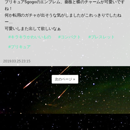
プリキュア5gogoのエンブレム、薔薇と蝶のチャームが可愛いです
ね！
何か転用のガチャが出そうな気がしましたがこれっきりでしたね
ー…
可愛いしまた出して欲しいなぁ
#キラキラかわいいもの
#コンパクト
#ブレスレット
#プリキュア
2019.03.25 23:15
次のページ »