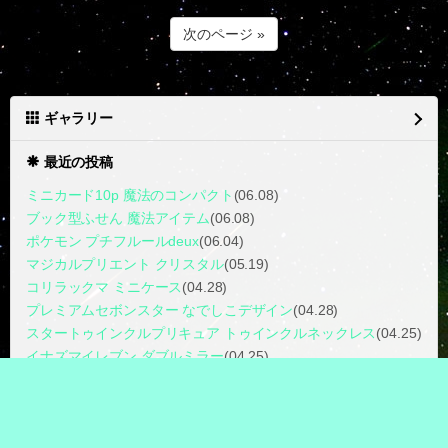
次のページ »
ギャラリー
最近の投稿
ミニカード10p 魔法のコンパクト
(06.08)
ブック型ふせん 魔法アイテム
(06.08)
ポケモン プチフルールdeux
(06.04)
マジカルプリエント クリスタル
(05.19)
コリラックマ ミニケース
(04.28)
プレミアムセボンスター なでしこデザイン
(04.28)
スタートゥインクルプリキュア トゥインクルネックレス
(04.25)
イナズマイレブン ダブルミラー
(04.25)
まほうのルミティア ルミティアキー
(03.25)
プリキュアオールスターズ トゥインクルパクトスイング
(03.25)