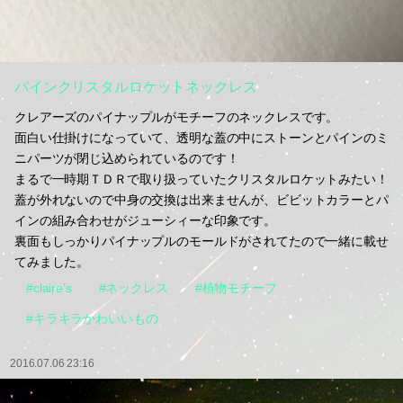
パインクリスタルロケットネックレス
クレアーズのパイナップルがモチーフのネックレスです。
面白い仕掛けになっていて、透明な蓋の中にストーンとパインのミ
ニパーツが閉じ込められているのです！
まるで一時期ＴＤＲで取り扱っていたクリスタルロケットみたい！
蓋が外れないので中身の交換は出来ませんが、ビビットカラーとパ
インの組み合わせがジューシィーな印象です。
裏面もしっかりパイナップルのモールドがされてたので一緒に載せ
てみました。
#claire’s
#ネックレス
#植物モチーフ
#キラキラかわいいもの
2016.07.06 23:16