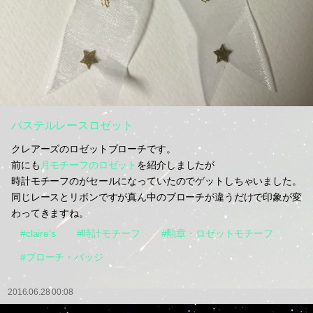
パステルレースロゼット
クレアーズのロゼットブローチです。
前にも
月モチーフのロゼット
を紹介しましたが
時計モチーフのがセールになっていたのでゲットしちゃいました。
同じレースとリボンですが真ん中のブローチが違うだけで印象が変
わってきますね。
#claire’s
#時計モチーフ
#勲章・ロゼットモチーフ
#ブローチ・バッジ
2016.06.28 00:08