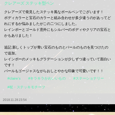
クレアーズ ステッキ型ペン
クレアーズで発見したステッキ風なボールペンでございます！
ボディカラーと宝石のカラーと組み合わせが多少違うのがあってど
れにするか悩みましたがこの二つにしました。
レインボーとゴールド意外にもシルバーのボディやクリアの宝石と
かもありました！
追記:新しくトップが青い宝石のものとパールのものを見つけたの
で追加。
レインボーのメッキもグラデーションが少しずつ違っていて面白い
です！
パールもゴージャスながらおしとやかな印象で可愛いです！！
#claire’s
#キラキラかわいいもの
#ステーショナリー
#杖・ステッキモチーフ
2018.11.28 23:54