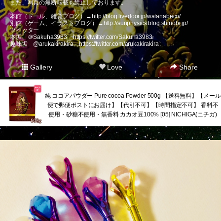
また、写真の無断転載も禁止しております。
本館（ドール、雑貨ブログ）→
http://blog.livedoor.jp/watanabeco/
別館（ゲーム、イラストブログ）→
http://sunphysics.blog.shinobi.jp/
ツイッター
本垢 ＠Sakuha3983
https://twitter.com/Sakuha3983
趣味垢 @arukakirakira
https://twitter.com/arukakirakira
Gallery
Love
Share
純 ココアパウダー Pure cocoa Powder 500g 【送料無料】【メール
便で郵便ポストにお届け】【代引不可】【時間指定不可】 香料不
使用・砂糖不使用・無香料 カカオ豆100% [05] NICHIGA(ニチガ)