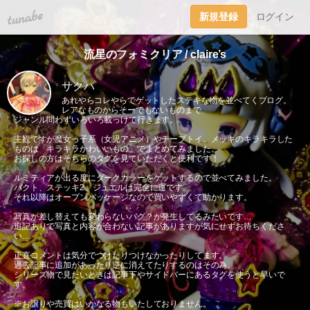
tuna.be
新規登録
ログイン
流星のフォミクリア / claire’s
サクハ
あれやらコレやらでゲットしたステキな物を並べてくブログ。
レアなものからそーでもないものまで
ジャンル問わずいろいろ載っけて行きます。
主観ですが魔女っ子系（女児アニメ）やチープトイ、メッキのキラキラした
ものは「キラキラかわいいもの」でまとめてみました。
お探しの方はそちらのタグを見ていただくと便利です！
ルミティアが出る度にダークカラーをゲットするので並べてみました。
パクト、ステッキ2、ジュエルは完全に運です。
それ以降はオープンパッケージなので買いやすくて助かります。
写真が差し替えても変わらないバグ？が発生してるみたいです…
追記ありで写真と内容が合わない記事がありますが気にせずお待ちくださ
い…
正直コメントは気分でつけたりつけなかったりしてます。
過去記事に追加があったり逆に消えてたりするのはその為。
シリーズ物で見たいときは記事下やサイドバーにあるタグを使うと早いで
す。
※お譲りや売買はいかなる物もいたしておりません。