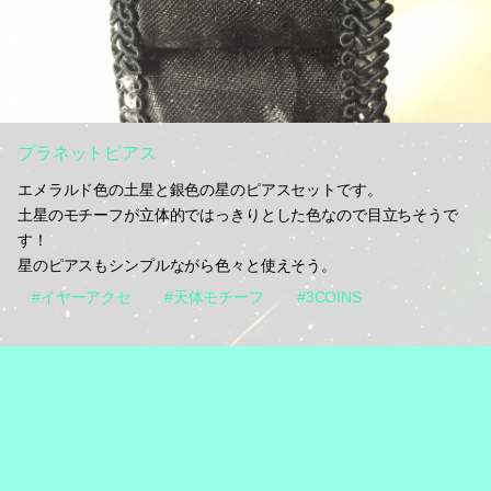
プラネットピアス
エメラルド色の土星と銀色の星のピアスセットです。
土星のモチーフが立体的ではっきりとした色なので目立ちそうで
す！
星のピアスもシンプルながら色々と使えそう。
#イヤーアクセ
#天体モチーフ
#3COINS
2015.10.29 23:44
次のページ »