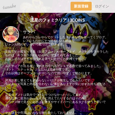
tuna.be
新規登録
ログイン
流星のフォミクリア / 3COINS
サクハ
あれやらコレやらでゲットしたステキな物を並べてくブログ。
レアなものからそーでもないものまで
ジャンル問わずいろいろ載っけて行きます。
主観ですが魔女っ子系（女児アニメ）やチープトイ、メッキのキラキラした
ものは「キラキラかわいいもの」でまとめてみました。
お探しの方はそちらのタグを見ていただくと便利です！
ルミティアが出る度にダークカラーをゲットするので並べてみました。
パクト、ステッキ2、ジュエルは完全に運です。
それ以降はオープンパッケージなので買いやすくて助かります。
写真が差し替えても変わらないバグ？が発生してるみたいです…
追記ありで写真と内容が合わない記事がありますが気にせずお待ちくださ
い…
正直コメントは気分でつけたりつけなかったりしてます。
過去記事に追加があったり逆に消えてたりするのはその為。
シリーズ物で見たいときは記事下やサイドバーにあるタグを使うと早いで
す。
※お譲りや売買はいかなる物もいたしておりません。