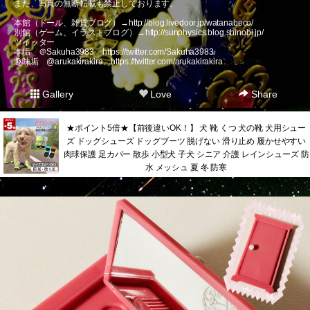
また、写真の無断転載も禁止しております。
本館（ドール、雑貨ブログ）→
http://blog.livedoor.jp/watanabeco/
別館（ゲーム、イラストブログ）→
http://sunphysics.blog.shinobi.jp/
ツイッター
本垢 ＠Sakuha3983
https://twitter.com/Sakuha3983
趣味垢 @arukakirakira
https://twitter.com/arukakirakira
Gallery
Love
Share
★ポイント5倍★【前後違いOK！】 犬 靴 くつ 犬の靴 犬用シュー
ズ ドッグシューズ ドッグブーツ 脱げない 滑り止め 履かせやすい
肉球保護 足カバー 散歩 小型犬 子犬 シニア 介護 レインシューズ 防
水 メッシュ 夏 冬 防寒