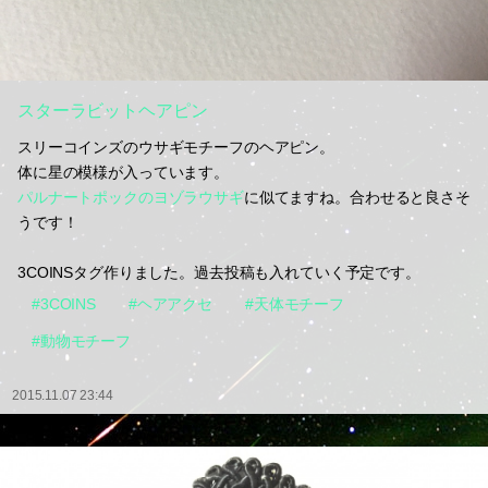
スターラビットヘアピン
スリーコインズのウサギモチーフのヘアピン。
体に星の模様が入っています。
パルナートポックのヨゾラウサギ
に似てますね。合わせると良さそ
うです！
3COINSタグ作りました。過去投稿も入れていく予定です。
#3COINS
#ヘアアクセ
#天体モチーフ
#動物モチーフ
2015.11.07 23:44