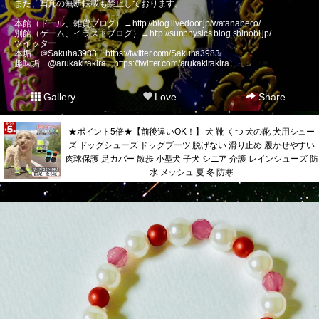
また、写真の無断転載も禁止しております。
本館（ドール、雑貨ブログ）→
http://blog.livedoor.jp/watanabeco/
別館（ゲーム、イラストブログ）→
http://sunphysics.blog.shinobi.jp/
ツイッター
本垢 ＠Sakuha3983
https://twitter.com/Sakuha3983
趣味垢 @arukakirakira
https://twitter.com/arukakirakira
Gallery
Love
Share
★ポイント5倍★【前後違いOK！】 犬 靴 くつ 犬の靴 犬用シュー
ズ ドッグシューズ ドッグブーツ 脱げない 滑り止め 履かせやすい
肉球保護 足カバー 散歩 小型犬 子犬 シニア 介護 レインシューズ 防
水 メッシュ 夏 冬 防寒