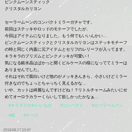
ピンクムーンスティック
クリスタルカリヨン
セーラームーンのコンパクトミラーガチャです。
前回はステッキやロッドのモチーフでしたが、
今回はアイテムになりました。もう何でもいいんかい…
ピンクムーンスティックとクリスタルカリヨンはステッキモチーフ
の時と同じく内蓋に元アイテムとセリフのレリーフが入ってます。
キラキラのプリズムとピンクメッキが可愛い！
気になる銀水晶はぱかっと開くピルケースの様になっててミラーは
ありませんでした。
それはそれで面白いけど他のがメッキきんきら、小さいけどミラー
付きなのでちょっとちゃっちく見えるかな…
いや、カットは綺麗なんですけどね！？リトルチャームみたいにせ
めてオーロラカラーくらいして欲しかったかなぁ…
#キラキラかわいいもの
#コンパクト
#セーラームーン
#鏡
#ケース
2018.08.17 23:47