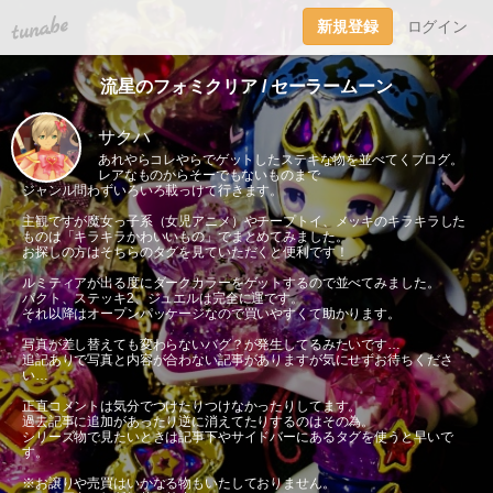
tuna.be
新規登録
ログイン
流星のフォミクリア / セーラームーン
サクハ
あれやらコレやらでゲットしたステキな物を並べてくブログ。
レアなものからそーでもないものまで
ジャンル問わずいろいろ載っけて行きます。
主観ですが魔女っ子系（女児アニメ）やチープトイ、メッキのキラキラした
ものは「キラキラかわいいもの」でまとめてみました。
お探しの方はそちらのタグを見ていただくと便利です！
ルミティアが出る度にダークカラーをゲットするので並べてみました。
パクト、ステッキ2、ジュエルは完全に運です。
それ以降はオープンパッケージなので買いやすくて助かります。
写真が差し替えても変わらないバグ？が発生してるみたいです…
追記ありで写真と内容が合わない記事がありますが気にせずお待ちくださ
い…
正直コメントは気分でつけたりつけなかったりしてます。
過去記事に追加があったり逆に消えてたりするのはその為。
シリーズ物で見たいときは記事下やサイドバーにあるタグを使うと早いで
す。
※お譲りや売買はいかなる物もいたしておりません。