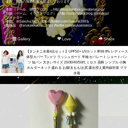
また、写真の無断転載も禁止しております。
本館（ドール、雑貨ブログ）→
http://blog.livedoor.jp/watanabeco/
別館（ゲーム、イラストブログ）→
http://sunphysics.blog.shinobi.jp/
ツイッター
本垢 ＠Sakuha3983
https://twitter.com/Sakuha3983
趣味垢 @arukakirakira
https://twitter.com/arukakirakira
Gallery
Love
Share
【タンキニ水着4点セット】UPF50+ UVカット率99.9% レディース
体型カバー Tシャツ ラッシュガード 半袖 セパレート ショートパン
ツ 短パン 大きいサイズ 20/30/40/50代 ミセス 花柄 シンプル 小胸
ホルターネック 盛れる お腹/太もも/お尻 露出控え紫外線対策 ママ
水着