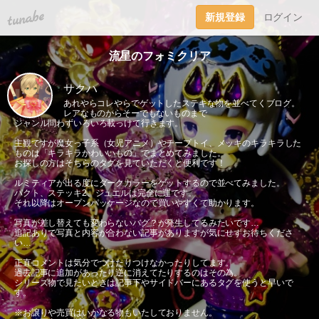
tuna.be
新規登録
ログイン
流星のフォミクリア
サクハ
あれやらコレやらでゲットしたステキな物を並べてくブログ。
レアなものからそーでもないものまで
ジャンル問わずいろいろ載っけて行きます。
主観ですが魔女っ子系（女児アニメ）やチープトイ、メッキのキラキラした
ものは「キラキラかわいいもの」でまとめてみました。
お探しの方はそちらのタグを見ていただくと便利です！
ルミティアが出る度にダークカラーをゲットするので並べてみました。
パクト、ステッキ2、ジュエルは完全に運です。
それ以降はオープンパッケージなので買いやすくて助かります。
写真が差し替えても変わらないバグ？が発生してるみたいです…
追記ありで写真と内容が合わない記事がありますが気にせずお待ちくださ
い…
正直コメントは気分でつけたりつけなかったりしてます。
過去記事に追加があったり逆に消えてたりするのはその為。
シリーズ物で見たいときは記事下やサイドバーにあるタグを使うと早いで
す。
※お譲りや売買はいかなる物もいたしておりません。