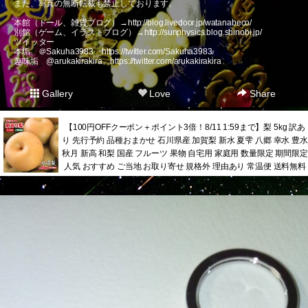
また、写真の無断転載も禁止しております。
本館（ドール、雑貨ブログ）→
http://blog.livedoor.jp/watanabeco/
別館（ゲーム、イラストブログ）→
http://sunphysics.blog.shinobi.jp/
ツイッター
本垢 ＠Sakuha3983
https://twitter.com/Sakuha3983
趣味垢 @arukakirakira
https://twitter.com/arukakirakira
Gallery
Love
Share
【100円OFFクーポン＋ポイント3倍！8/11 1:59まで】梨 5kg 訳あ
り 先行予約 品種おまかせ 石川県産 加賀梨 新水 夏雫 八郷 幸水 豊水
秋月 新高 和梨 国産 フルーツ 果物 自宅用 家庭用 数量限定 期間限定
人気 おすすめ ご当地 お取り寄せ 規格外 理由あり 常温便 送料無料