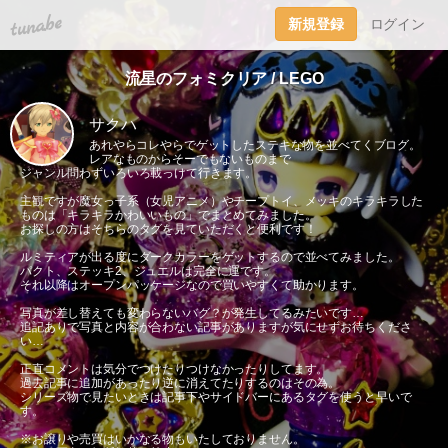
tuna.be
新規登録
ログイン
流星のフォミクリア / LEGO
サクハ
あれやらコレやらでゲットしたステキな物を並べてくブログ。
レアなものからそーでもないものまで
ジャンル問わずいろいろ載っけて行きます。
主観ですが魔女っ子系（女児アニメ）やチープトイ、メッキのキラキラした
ものは「キラキラかわいいもの」でまとめてみました。
お探しの方はそちらのタグを見ていただくと便利です！
ルミティアが出る度にダークカラーをゲットするので並べてみました。
パクト、ステッキ2、ジュエルは完全に運です。
それ以降はオープンパッケージなので買いやすくて助かります。
写真が差し替えても変わらないバグ？が発生してるみたいです…
追記ありで写真と内容が合わない記事がありますが気にせずお待ちくださ
い…
正直コメントは気分でつけたりつけなかったりしてます。
過去記事に追加があったり逆に消えてたりするのはその為。
シリーズ物で見たいときは記事下やサイドバーにあるタグを使うと早いで
す。
※お譲りや売買はいかなる物もいたしておりません。