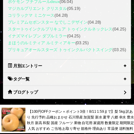
ポケモン プチフルールdeux
(06.04)
マジカルプリエント クリスタル
(05.19)
コリラックマ ミニケース
(04.28)
プレミアムセボンスター なでしこデザイン
(04.28)
スタートゥインクルプリキュア トゥインクルネックレス
(04.25)
イナズマイレブン ダブルミラー
(04.25)
まほうのルミティア ルミティアキー
(03.25)
プリキュアオールスターズ トゥインクルパクトスイング
(03.25)
月別エントリー
タグ一覧
ブログトップ
【100円OFFクーポン＋ポイント3倍！8/11 1:59まで】梨 5kg 訳あ
り 先行予約 品種おまかせ 石川県産 加賀梨 新水 夏雫 八郷 幸水 豊水
秋月 新高 和梨 国産 フルーツ 果物 自宅用 家庭用 数量限定 期間限定
人気 おすすめ ご当地 お取り寄せ 規格外 理由あり 常温便 送料無料