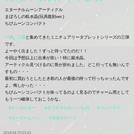
エターナルムーンアーティクル
まぼろしの銀水晶(玩具復刻ver.)
ちびムーンコンパクト
一弾
、
二弾
と集めてきたミニチュアリータブレットシリーズの三弾
です。
よーやく出ました！ずっと待ってたのだ！！
今回は予想以上に出来が良い！特に銀水晶。
アーティクル見つけるのに骨が折れました。どこ行っても無いんで
すもの・・・
最初に買おうとしたとき前の人が最後の持って行っちゃったんです
よ。悔しかった・・・
ちびムーンコンパクトが余ってるのよく見るのでチャーム用として
もう一つ確保しておこうかな。
#キーホルダー
#キラキラかわいいもの
#コンパクト
#セーラームーン
#天体モチーフ
2016.04.20 23:41