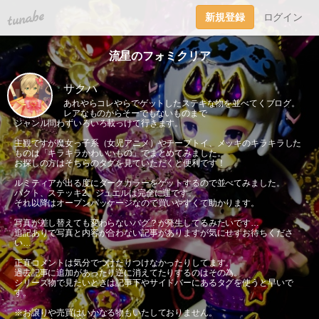
tuna.be
新規登録
ログイン
流星のフォミクリア
サクハ
あれやらコレやらでゲットしたステキな物を並べてくブログ。
レアなものからそーでもないものまで
ジャンル問わずいろいろ載っけて行きます。
主観ですが魔女っ子系（女児アニメ）やチープトイ、メッキのキラキラした
ものは「キラキラかわいいもの」でまとめてみました。
お探しの方はそちらのタグを見ていただくと便利です！
ルミティアが出る度にダークカラーをゲットするので並べてみました。
パクト、ステッキ2、ジュエルは完全に運です。
それ以降はオープンパッケージなので買いやすくて助かります。
写真が差し替えても変わらないバグ？が発生してるみたいです…
追記ありで写真と内容が合わない記事がありますが気にせずお待ちくださ
い…
正直コメントは気分でつけたりつけなかったりしてます。
過去記事に追加があったり逆に消えてたりするのはその為。
シリーズ物で見たいときは記事下やサイドバーにあるタグを使うと早いで
す。
※お譲りや売買はいかなる物もいたしておりません。