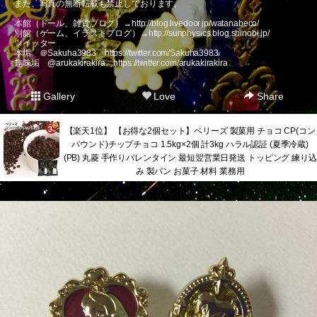
また、写真の無断転載も禁止しております。
本館（ドール、雑貨ブログ）→
http://blog.livedoor.jp/watanabeco/
別館（ゲーム、イラストブログ）→
http://sunphysics.blog.shinobi.jp/
ツイッター
本垢 ＠Sakuha3983
https://twitter.com/Sakuha3983
趣味垢 @arukakirakira
https://twitter.com/arukakirakira
Gallery
Love
Share
【楽天1位】 【お得な2個セット】ベリーズ 製菓用 チョコ CP(コン
パウンド)チップチョコ 1.5kg×2個 計3kg ハラル認証 (夏季冷蔵)
(PB) 丸菱 手作りバレンタイン 最短翌営業日発送 トッピング 練り込
み 製パン お菓子 材料 業務用