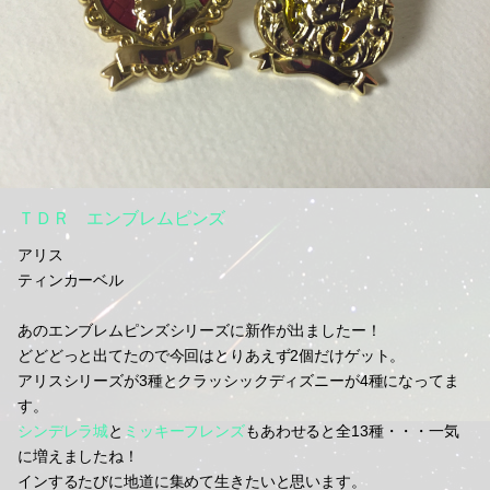
ＴＤＲ エンブレムピンズ
アリス
ティンカーベル
あのエンブレムピンズシリーズに新作が出ましたー！
どどどっと出てたので今回はとりあえず2個だけゲット。
アリスシリーズが3種とクラッシックディズニーが4種になってま
す。
シンデレラ城
と
ミッキーフレンズ
もあわせると全13種・・・一気
に増えましたね！
インするたびに地道に集めて生きたいと思います。