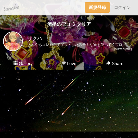
tuna.be
新規登録
ログイン
流星のフォミクリア
サクハ
あれやらコレやらでゲットしたステキな物を並べてくブログ。レアなものからそーでもないものまでジャンル問わずいろいろ載っけて行きます。主観ですが魔女っ子系（女児アニメ）やチープトイ、メッキのキラキラしたものは「キラキラかわいいもの」でまとめてみました。お探しの方はそちらのタグを見ていただくと便利です！ルミティアが出る度にダークカラーをゲットするので並べてみました。パクト、ステッキ2、ジュエルは完全に運です。それ以降はオープンパッケージなので買いやすくて助かります。写真が差し替えても変わらないバグ？が発生してるみたいです…追記ありで写真と内容が合わない記事がありますが気にせずお待ちください…正直コメントは気分でつけたりつけなかったりしてます。過去記事に追加があったり逆に消えてたりするのはその為。シリーズ物で見たいときは記事下やサイドバーにあるタグを使うと早いです。※お譲りや売買はいかなる物もいたしておりません。また、写真の無断転載も禁止しております。本館（ドール、雑貨ブログ）→http://blog.livedoor.jp/watanabeco/別館（ゲーム、イラストブログ）→http://sunphysics.blog.shinobi.jp/ツイッター本垢 ＠Sakuha3983 https://twitter.com/Sakuha3983趣味垢 @arukakirakira https://twitter.com/arukakirakira
[View profile]
Gallery
Love
Share