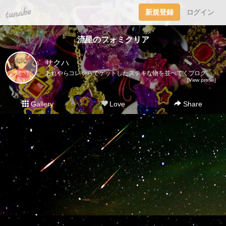
tuna.be
新規登録
ログイン
流星のフォミクリア
サクハ
あれやらコレやらでゲットしたステキな物を並べてくブログ。レアなものからそーでもないものまでジャンル問わずいろいろ載っけて行きます。主観ですが魔女っ子系（女児アニメ）やチープトイ、メッキのキラキラしたものは「キラキラかわいいもの」でまとめてみました。お探しの方はそちらのタグを見ていただくと便利です！ルミティアが出る度にダークカラーをゲットするので並べてみました。パクト、ステッキ2、ジュエルは完全に運です。それ以降はオープンパッケージなので買いやすくて助かります。写真が差し替えても変わらないバグ？が発生してるみたいです…追記ありで写真と内容が合わない記事がありますが気にせずお待ちください…正直コメントは気分でつけたりつけなかったりしてます。過去記事に追加があったり逆に消えてたりするのはその為。シリーズ物で見たいときは記事下やサイドバーにあるタグを使うと早いです。※お譲りや売買はいかなる物もいたしておりません。また、写真の無断転載も禁止しております。本館（ドール、雑貨ブログ）→http://blog.livedoor.jp/watanabeco/別館（ゲーム、イラストブログ）→http://sunphysics.blog.shinobi.jp/ツイッター本垢 ＠Sakuha3983 https://twitter.com/Sakuha3983趣味垢 @arukakirakira https://twitter.com/arukakirakira
[View profile]
Gallery
Love
Share