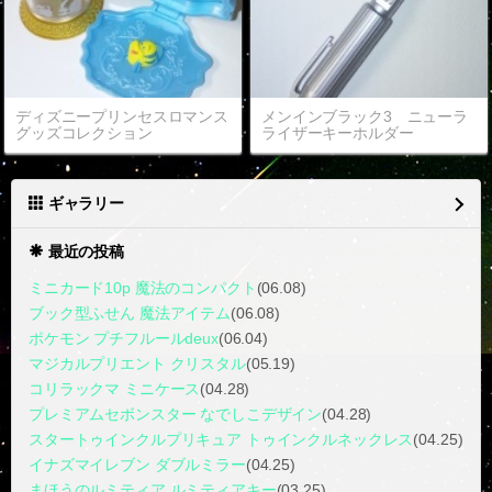
ディズニープリンセスロマンス
メンインブラック3 ニューラ
グッズコレクション
ライザーキーホルダー
ギャラリー
最近の投稿
ミニカード10p 魔法のコンパクト
(06.08)
ブック型ふせん 魔法アイテム
(06.08)
ポケモン プチフルールdeux
(06.04)
マジカルプリエント クリスタル
(05.19)
コリラックマ ミニケース
(04.28)
プレミアムセボンスター なでしこデザイン
(04.28)
スタートゥインクルプリキュア トゥインクルネックレス
(04.25)
イナズマイレブン ダブルミラー
(04.25)
まほうのルミティア ルミティアキー
(03.25)