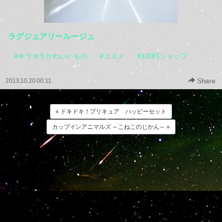
ラグジュアリールージュ
#キラキラかわいいもの
#コスメ
#100円ショップ
Share
2013.10.20 00:11
« ドキドキ！プリキュア ハッピーセット
カップインアニマルズ ～こねこのじかん～ »