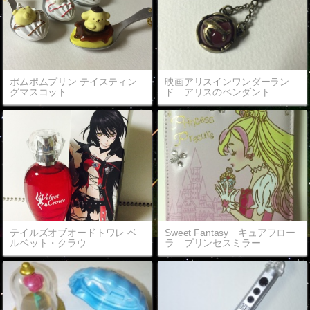
ポムポムプリン テイスティン
映画アリスインワンダーラン
グマスコット
ド アリスのペンダント
テイルズオブオードトワレ ベ
Sweet Fantasy キュアフロー
ルベット・クラウ
ラ プリンセスミラー