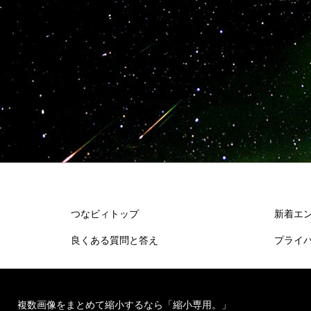
つなビィトップ
新着エ
良くある質問と答え
プライ
複数画像をまとめて縮小するなら「縮小専用。」