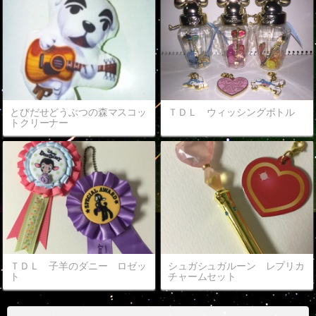
とびだせどうぶつの森マスコッ
ＴＤＬ ウィッシングボトル
トクリーナー
ＴＤＬ 子羊のダニー ロゼッ
シュガシュガルーン レプリカ
ト
チャームセット