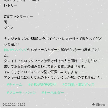
レトリー
D賞ブックマーカー
阿
ツキノ
ナンジャタウンのSB69コラボイベントにまた行って来たのでどど
っと紹介！
前のカンバッジ
からチャームとゲーム屋台がもう一つ増えてまし
た。
グレイトフルロックフェスは受け付けの人と同時にくじを引いて
書いてある英字の組み合わせで貰える物が決まります。
そのくじがメロディシアン型で可愛いんですよぉ・・・
アクキーは既に売り切れのキャラがいくつか居たので要注意かと。
#チャーム
#SHOWBYROCK!!
#ご当地・限定グッズ
#ブローチ・バッジ
#キーホルダー
Share
2016.06.24 22:52