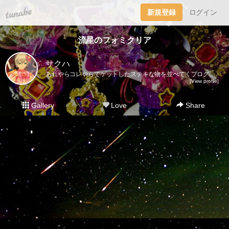
tuna.be
新規登録
ログイン
流星のフォミクリア
サクハ
あれやらコレやらでゲットしたステキな物を並べてくブログ。レアなものからそーでもないものまでジャンル問わずいろいろ載っけて行きます。主観ですが魔女っ子系（女児アニメ）やチープトイ、メッキのキラキラしたものは「キラキラかわいいもの」でまとめてみました。お探しの方はそちらのタグを見ていただくと便利です！ルミティアが出る度にダークカラーをゲットするので並べてみました。パクト、ステッキ2、ジュエルは完全に運です。それ以降はオープンパッケージなので買いやすくて助かります。写真が差し替えても変わらないバグ？が発生してるみたいです…追記ありで写真と内容が合わない記事がありますが気にせずお待ちください…正直コメントは気分でつけたりつけなかったりしてます。過去記事に追加があったり逆に消えてたりするのはその為。シリーズ物で見たいときは記事下やサイドバーにあるタグを使うと早いです。※お譲りや売買はいかなる物もいたしておりません。また、写真の無断転載も禁止しております。本館（ドール、雑貨ブログ）→http://blog.livedoor.jp/watanabeco/別館（ゲーム、イラストブログ）→http://sunphysics.blog.shinobi.jp/ツイッター本垢 ＠Sakuha3983 https://twitter.com/Sakuha3983趣味垢 @arukakirakira https://twitter.com/arukakirakira
[View profile]
Gallery
Love
Share