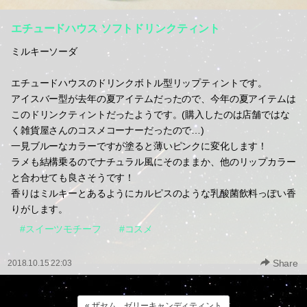
エチュードハウス ソフトドリンクティント
ミルキーソーダ
エチュードハウスのドリンクボトル型リップティントです。
アイスバー型が去年の夏アイテムだったので、今年の夏アイテムは
このドリンクティントだったようです。(購入したのは店舗ではな
く雑貨屋さんのコスメコーナーだったので…)
一見ブルーなカラーですが塗ると薄いピンクに変化します！
ラメも結構乗るのでナチュラル風にそのままか、他のリップカラー
と合わせても良さそうです！
香りはミルキーとあるようにカルピスのような乳酸菌飲料っぽい香
りがします。
#スイーツモチーフ
#コスメ
Share
2018.10.15 22:03
« ザセム ゼリーキャンディティント