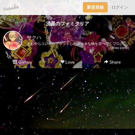
tuna.be
新規登録
ログイン
流星のフォミクリア
サクハ
あれやらコレやらでゲットしたステキな物を並べてくブログ。レアなものからそーでもないものまでジャンル問わずいろいろ載っけて行きます。主観ですが魔女っ子系（女児アニメ）やチープトイ、メッキのキラキラしたものは「キラキラかわいいもの」でまとめてみました。お探しの方はそちらのタグを見ていただくと便利です！ルミティアが出る度にダークカラーをゲットするので並べてみました。パクト、ステッキ2、ジュエルは完全に運です。それ以降はオープンパッケージなので買いやすくて助かります。写真が差し替えても変わらないバグ？が発生してるみたいです…追記ありで写真と内容が合わない記事がありますが気にせずお待ちください…正直コメントは気分でつけたりつけなかったりしてます。過去記事に追加があったり逆に消えてたりするのはその為。シリーズ物で見たいときは記事下やサイドバーにあるタグを使うと早いです。※お譲りや売買はいかなる物もいたしておりません。また、写真の無断転載も禁止しております。本館（ドール、雑貨ブログ）→http://blog.livedoor.jp/watanabeco/別館（ゲーム、イラストブログ）→http://sunphysics.blog.shinobi.jp/ツイッター本垢 ＠Sakuha3983 https://twitter.com/Sakuha3983趣味垢 @arukakirakira https://twitter.com/arukakirakira
[View profile]
Gallery
Love
Share