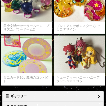
美少女戦士セーラームーン プ
プレミアムセボンスター なで
リズムパワードーム2
しこデザイン
ミニカード10p 魔法のコンパク
キューティーハニー ハニーフ
ト
ラッシュマスコット
ギャラリー