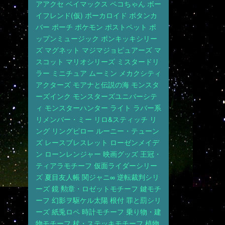
アアクセ
ベイマックス
ペコちゃん
ボー
イフレンド(仮)
ボーカロイド
ボタンカ
バー
ポーチ
ポケモン
ポストペット
ポ
ップンミュージック
ポンキッキシリー
ズ
マグネット
マジマジョピュアーズ
マ
スコット
マリオシリーズ
ミスタードリ
ラー
ミニチュア
ムーミン
メカクシティ
アクターズ
モアナと伝説の海
モンスタ
ーズインク
モンスターズユニバーシテ
ィ
モンスターハンター
ライト
ラバー系
リメンバー・ミー
リロ&スティッチ
リ
ング
リングピロー
ルーニー・テューン
ズ
レースブレスレット
ローゼンメイデ
ン
ローンレンジャー
映画グッズ
王冠・
ティアラモチーフ
仮面ライダーシリー
ズ
夏目友人帳
関ジャニ∞
逆転裁判シリ
ーズ
鏡
勲章・ロゼットモチーフ
鍵モチ
ーフ
幻影ヲ駆ケル太陽
根付
罪と罰シリ
ーズ
紙兎ロペ
時計モチーフ
乗り物・建
物モチーフ
杖・ステッキモチーフ
植物