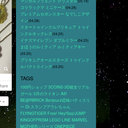
マジカルプリエント クリスタル
(05.19)
コリラックマ ミニケース
(04.28)
プレミアムセボンスター なでしこデザ
イン
(04.28)
スタートゥインクルプリキュア トゥイ
ンクルネックレス
(04.25)
イナズマイレブン ダブルミラー
(04.25)
まほうのルミティア ルミティアキー
(03.25)
プリキュアオールスターズ トゥインク
ルパクトスイング
(03.25)
TAGS
hare
100円ショップ
3COINS
3D彼女リアル
ガール
3月のライオン
A3!
BE@RBRICK
Bonjour♪恋味パティスリ
 »
ー
Dr.スランプアラレちゃん
FLYINGTIGER
Free!
Hey!Say!JUMP
KINGOFPRISM
LEGO
LINE
MARVEL
MOTHERシリーズ
ONEPIECE