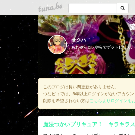
tuna.be
サクハ
このブログは長い間更新がありません。
つなビィでは、5年以上ログインがないアカウン
削除を希望されない方は
こちらよりログインを
魔法つかいプリキュア！ キラキラ