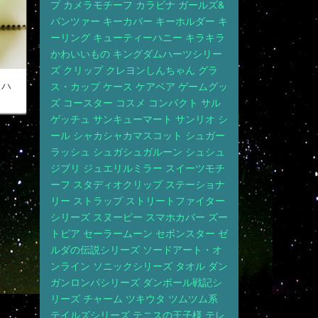
プ
カメラモチーフ
カラビナ
ガールズ&
パンツァー
キーカバー
キーホルダー
キ
ーリング
キューティーハニー
キラキラ
かわいいもの
キングダムハーツシリー
ズ
クリップ
クレヨンしんちゃん
グラ
 ハ
ス・カップ
ケース
ケアベア
ゲームグッ
ズ
コースター
コスメ
コンパクト
サル
ゲッチュ
サンキューマート
サンリオ
シ
ール
シャカシャカマスコット
シュガー
ラッシュ
シュガシュガルーン
シュシュ
ジブリ
ジュエリルミラー
スイーツモチ
ーフ
スタディオクリップ
ステーショナ
リー
ストラップ
ストリートファイター
シリーズ
スヌーピー
スマホカバー
ズー
トピア
セーラームーン
セボンスター
ゼ
ルダの伝説シリーズ
ソードアート・オ
ンライン
ソニックシリーズ
タオル
ダン
ガンロンパシリーズ
ダンボール戦記シ
リーズ
チャーム
ツキウタ
ツムツム系
テイルズシリーズ
テニスの王子様
テレ