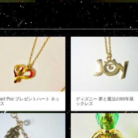
lnart Poc プレゼントハート ネッ
ディズニー 夢と魔法の90年展
レス
ックレス