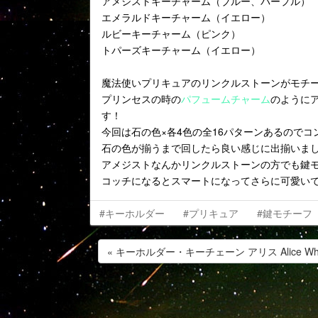
アメジストキーチャーム（ブルー、パープル）
エメラルドキーチャーム（イエロー）
ルビーキーチャーム（ピンク）
トパーズキーチャーム（イエロー）
魔法使いプリキュアのリンクルストーンがモチ
プリンセスの時の
パフュームチャーム
のように
す！
今回は石の色×各4色の全16パターンあるので
石の色が揃うまで回したら良い感じに出揃いま
アメジストなんかリンクルストーンの方でも鍵
コッチになるとスマートになってさらに可愛い
#キーホルダー
#プリキュア
#鍵モチーフ
« キーホルダー・キーチェーン アリス Alice Whi