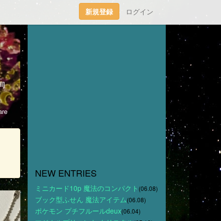
新規登録
ログイン
雑貨ブログ）→http://blog.livedoor.jp/watanabeco/別館（ゲーム、イラストブログ）→http://sunphysics.blog.shinobi.jp/ツイッター本垢 ＠Sakuha3983 https://twitter.com/Sakuha3983趣味垢 @arukakirakira https://twitter.com/arukakirakira
l]
re
NEW ENTRIES
ミニカード10p 魔法のコンパクト
(06.08)
ブック型ふせん 魔法アイテム
(06.08)
ポケモン プチフルールdeux
(06.04)