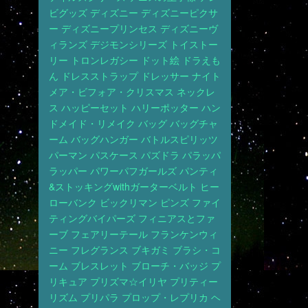
ビグッズ
ディズニー
ディズニーピクサ
ー
ディズニープリンセス
ディズニーヴ
ィランズ
デジモンシリーズ
トイストー
リー
トロンレガシー
ドット絵
ドラえも
ん
ドレスストラップ
ドレッサー
ナイト
メア・ビフォア・クリスマス
ネックレ
ス
ハッピーセット
ハリーポッター
ハン
ドメイド・リメイク
バッグ
バッグチャ
ーム
バッグハンガー
バトルスピリッツ
パーマン
パスケース
パズドラ
パラッパ
ラッパー
パワーパフガールズ
パンティ
&ストッキングwithガーターベルト
ヒー
ローバンク
ビックリマン
ピンズ
ファイ
ティングバイパーズ
フィニアスとファ
ーブ
フェアリーテール
フランケンウィ
ニー
フレグランス
ブキガミ
ブラシ・コ
ーム
ブレスレット
ブローチ・バッジ
プ
リキュア
プリズマ☆イリヤ
プリティー
リズム
プリパラ
プロップ・レプリカ
ヘ