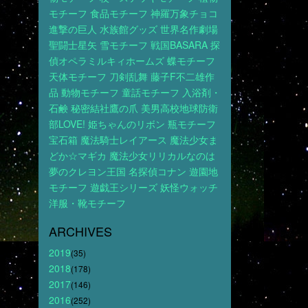
モチーフ
食品モチーフ
神羅万象チョコ
進撃の巨人
水族館グッズ
世界名作劇場
聖闘士星矢
雪モチーフ
戦国BASARA
探
偵オペラミルキィホームズ
蝶モチーフ
天体モチーフ
刀剣乱舞
藤子F不二雄作
品
動物モチーフ
童話モチーフ
入浴剤・
石鹸
秘密結社鷹の爪
美男高校地球防衛
部LOVE!
姫ちゃんのリボン
瓶モチーフ
宝石箱
魔法騎士レイアース
魔法少女ま
どか☆マギカ
魔法少女リリカルなのは
夢のクレヨン王国
名探偵コナン
遊園地
モチーフ
遊戯王シリーズ
妖怪ウォッチ
洋服・靴モチーフ
ARCHIVES
2019
(35)
2018
(178)
2017
(146)
2016
(252)