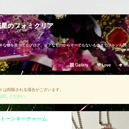
流星のフォミクリア
あれやらコレやらでゲットしたステキな物を並べてくブログ。レアなものからそーでもないものまでジャンル問わずいろいろ載っけて行きます。主観ですが魔女っ子系（女児アニメ）やチープトイ、メッキのキラキラしたものは「キラキラかわいいもの」でまとめてみました。お探しの方はそちらのタグを見ていただくと便利です！ルミティアが出る度にダークカラーをゲットするので並べてみました。パクト、ステッキ2、ジュエルは完全に運です。それ以降はオープンパッケージなので買いやすくて助かります。写真が差し替えても変わらないバグ？が発生してるみたいです…追記ありで写真と内容が合わない記事がありますが気にせずお待ちください…正直コメントは気分でつけたりつけなかったりしてます。過去記事に追加があったり逆に消えてたりするのはその為。シリーズ物で見たいときは記事下やサイドバーにあるタグを使うと早いです。※お譲りや売買はいかなる物もいたしておりません。また、写真の無断転載も禁止しております。本館（ドール、
[Show al
Gallery
Love
Sha
トは削除される場合がございます。
お試しください。
ストーンキーチャーム