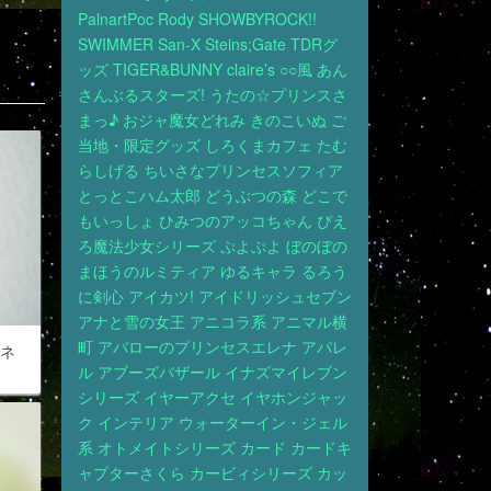
PalnartPoc
Rody
SHOWBYROCK!!
SWIMMER
San-X
Steins;Gate
TDRグ
ッズ
TIGER&BUNNY
claire’s
○○風
あん
さんぶるスターズ!
うたの☆プリンスさ
まっ♪
おジャ魔女どれみ
きのこいぬ
ご
当地・限定グッズ
しろくまカフェ
たむ
らしげる
ちいさなプリンセスソフィア
とっとこハム太郎
どうぶつの森
どこで
もいっしょ
ひみつのアッコちゃん
ぴえ
ろ魔法少女シリーズ
ぷよぷよ
ぼのぼの
まほうのルミティア
ゆるキャラ
るろう
に剣心
アイカツ!
アイドリッシュセブン
アナと雪の女王
アニコラ系
アニマル横
町
アバローのプリンセスエレナ
アパレ
 ネ
ル
アブーズバザール
イナズマイレブン
シリーズ
イヤーアクセ
イヤホンジャッ
ク
インテリア
ウォーターイン・ジェル
系
オトメイトシリーズ
カード
カードキ
ャプターさくら
カービィシリーズ
カッ