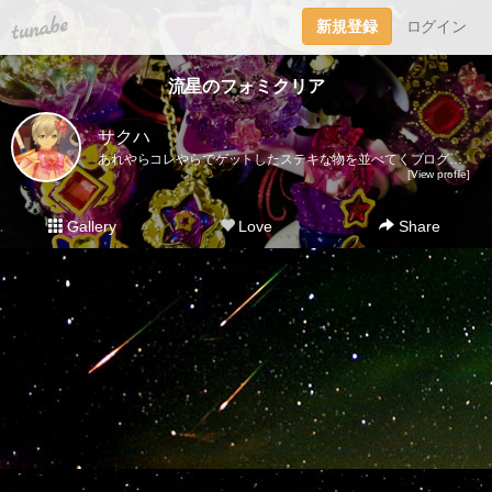
tuna.be
新規登録
ログイン
流星のフォミクリア
サクハ
あれやらコレやらでゲットしたステキな物を並べてくブログ。レアなものからそーでもないものまでジャンル問わずいろいろ載っけて行きます。主観ですが魔女っ子系（女児アニメ）やチープトイ、メッキのキラキラしたものは「キラキラかわいいもの」でまとめてみました。お探しの方はそちらのタグを見ていただくと便利です！ルミティアが出る度にダークカラーをゲットするので並べてみました。パクト、ステッキ2、ジュエルは完全に運です。それ以降はオープンパッケージなので買いやすくて助かります。写真が差し替えても変わらないバグ？が発生してるみたいです…追記ありで写真と内容が合わない記事がありますが気にせずお待ちください…正直コメントは気分でつけたりつけなかったりしてます。過去記事に追加があったり逆に消えてたりするのはその為。シリーズ物で見たいときは記事下やサイドバーにあるタグを使うと早いです。※お譲りや売買はいかなる物もいたしておりません。また、写真の無断転載も禁止しております。本館（ドール、雑貨ブログ）→http://blog.livedoor.jp/watanabeco/別館（ゲーム、イラストブログ）→http://sunphysics.blog.shinobi.jp/ツイッター本垢 ＠Sakuha3983 https://twitter.com/Sakuha3983趣味垢 @arukakirakira https://twitter.com/arukakirakira
[View profile]
Gallery
Love
Share