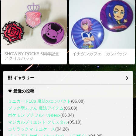
SHOW BY ROCK!! 5周年記念
イナダンカフェ カンバッジ
アクリルバッジ
ギャラリー
最近の投稿
ミニカード10p 魔法のコンパクト
(06.08)
ブック型ふせん 魔法アイテム
(06.08)
ポケモン プチフルールdeux
(06.04)
マジカルプリエント クリスタル
(05.19)
コリラックマ ミニケース
(04.28)
プレミアムセボンスター なでしこデザイン
(04.28)